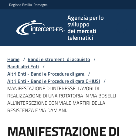
Vai al contenuto
Vai alla navigazione
Vai al footer
Regione Emilia-Romagna
Agenzia per lo
Agenzia
sviluppo
per lo
dei mercati
sviluppo
telematici
dei
mercati
telematici
Home
/
Bandi e strumenti di acquisto
/
Bandi altri Enti
/
Altri Enti - Bandi e Procedure di gara
/
Altri Enti - Bandi e Procedure di gara CHIUSI
/
L'Agenzia
MANIFESTAZIONE DI INTERESSE-LAVORI DI
REALIZZAZIONE DI UNA ROTATORIA IN VIA BOSELLI
ALL’INTERSEZIONE CON VIALE MARTIRI DELLA
RESISTENZA E VIA DAMIANI.
Bandi
e
MANIFESTAZIONE DI
strumenti
Salta al contenuto
di