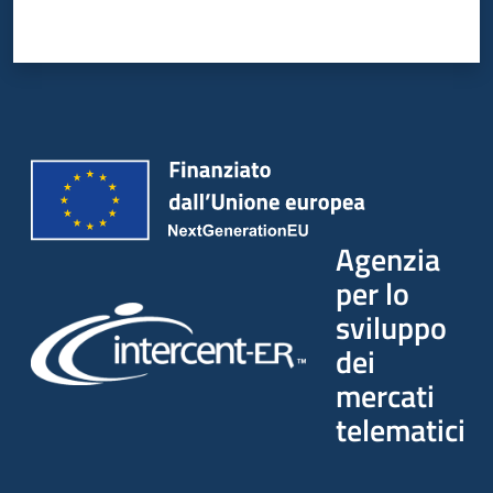
Agenzia
per lo
sviluppo
dei
mercati
telematici