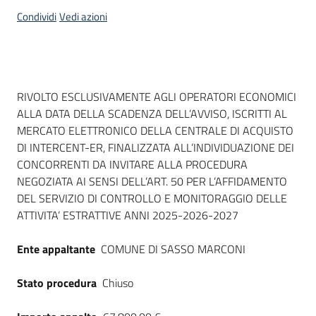
acquisto
Condividi
Vedi azioni
Supporto
Dati del bando
RIVOLTO ESCLUSIVAMENTE AGLI OPERATORI ECONOMICI
ALLA DATA DELLA SCADENZA DELL’AVVISO, ISCRITTI AL
Piattaforme
MERCATO ELETTRONICO DELLA CENTRALE DI ACQUISTO
telematiche
DI INTERCENT-ER, FINALIZZATA ALL’INDIVIDUAZIONE DEI
CONCORRENTI DA INVITARE ALLA PROCEDURA
NEGOZIATA AI SENSI DELL’ART. 50 PER L’AFFIDAMENTO
DEL SERVIZIO DI CONTROLLO E MONITORAGGIO DELLE
ATTIVITA’ ESTRATTIVE ANNI 2025-2026-2027
English
Ente appaltante
COMUNE DI SASSO MARCONI
site
Stato procedura
Chiuso