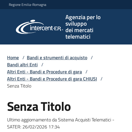
Vai al contenuto
Vai alla navigazione
Vai al footer
Regione Emilia-Romagna
Agenzia per lo
Agenzia
sviluppo
per lo
dei mercati
sviluppo
telematici
dei
mercati
telematici
Home
/
Bandi e strumenti di acquisto
/
Bandi altri Enti
/
Altri Enti - Bandi e Procedure di gara
/
Altri Enti - Bandi e Procedure di gara CHIUSI
/
L'Agenzia
Senza Titolo
Senza Titolo
Salta al contenuto
Bandi
e
Ultimo aggiornamento da Sistema Acquisti Telematici -
strumenti
SATER:
26/02/2026 17:34
di