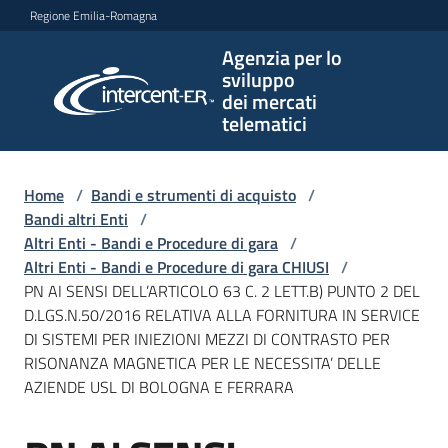
Vai al contenuto
Vai alla navigazione
Vai al footer
Regione Emilia-Romagna
Agenzia per lo
Agenzia
sviluppo
per lo
dei mercati
sviluppo
telematici
dei
mercati
telematici
Home
/
Bandi e strumenti di acquisto
/
Bandi altri Enti
/
Altri Enti - Bandi e Procedure di gara
/
Altri Enti - Bandi e Procedure di gara CHIUSI
/
L'Agenzia
PN AI SENSI DELL’ARTICOLO 63 C. 2 LETT.B) PUNTO 2 DEL
D.LGS.N.50/2016 RELATIVA ALLA FORNITURA IN SERVICE
DI SISTEMI PER INIEZIONI MEZZI DI CONTRASTO PER
RISONANZA MAGNETICA PER LE NECESSITA’ DELLE
Bandi
AZIENDE USL DI BOLOGNA E FERRARA
e
strumenti
di
Salta al contenuto