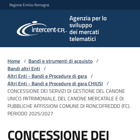
Vai al contenuto
Vai alla navigazione
Vai al footer
Regione Emilia-Romagna
Agenzia per lo
Agenzia
sviluppo
per lo
dei mercati
sviluppo
telematici
dei
mercati
telematici
Home
/
Bandi e strumenti di acquisto
/
Bandi altri Enti
/
Altri Enti - Bandi e Procedure di gara
/
Altri Enti - Bandi e Procedure di gara CHIUSI
/
L'Agenzia
CONCESSIONE DEI SERVIZI DI GESTIONE DEL CANONE
UNICO PATRIMONIALE, DEL CANONE MERCATALE E DI
PUBBLICHE AFFISSIONI COMUNE DI RONCOFREDDO (FC).
PERIODO 2025/2027
Bandi
e
CONCESSIONE DEI
strumenti
Salta al contenuto
di