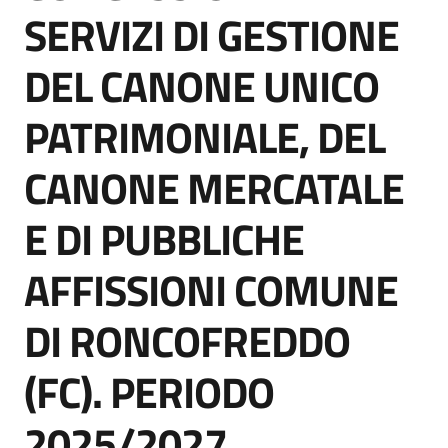
acquisto
SERVIZI DI GESTIONE
DEL CANONE UNICO
Supporto
PATRIMONIALE, DEL
CANONE MERCATALE
Piattaforme
telematiche
E DI PUBBLICHE
AFFISSIONI COMUNE
DI RONCOFREDDO
English
(FC). PERIODO
site
2025/2027