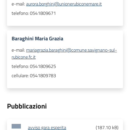
e-mail:
aurora.borghini@unionerubiconemare.it
telefono:
0541809671
Baraghini Maria Grazia
e-mail:
mariagrazia.baraghini@comune.savignano-sul-
rubicone.fc.it
telefono:
0541809625
cellulare:
0541809783
Pubblicazioni
avviso gara esperita
(
187.10 kB
)