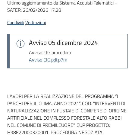
Ultimo aggiornamento da Sistema Acquisti Telematici -
acquisto
SATER:
26/02/2026 17:28
Condividi
Vedi azioni
Supporto
Avviso
05 dicembre 2024
Piattaforme
Avviso CIG procedura
telematiche
Avviso CIG.pdf.p7m
Dati del bando
LAVORI PER LA REALIZZAZIONE DEL PROGRAMMA “I
PARCHI PER IL CLIMA. ANNO 2021”. COD. "INTERVENTI DI
English
NATURALIZZAZIONE IN FUSTAIE DI CONIFERE DI ORIGINE
site
ARTIFICIALE NEL COMPLESSO FORESTALE ALTO RABBI
NEL COMUNE DI PREMILCUORE". CUP PROGETTO:
H98E22000320001. PROCEDURA NEGOZIATA