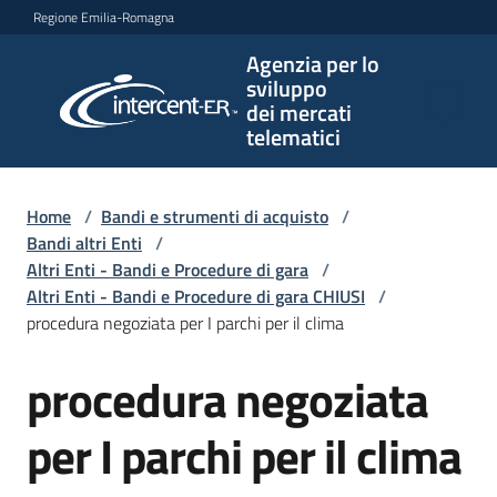
Vai al contenuto
Vai alla navigazione
Vai al footer
Regione Emilia-Romagna
Agenzia per lo
Agenzia
sviluppo
per lo
dei mercati
sviluppo
telematici
dei
mercati
telematici
Home
/
Bandi e strumenti di acquisto
/
Bandi altri Enti
/
Altri Enti - Bandi e Procedure di gara
/
Altri Enti - Bandi e Procedure di gara CHIUSI
/
L'Agenzia
procedura negoziata per I parchi per il clima
procedura negoziata
Salta al contenuto
Bandi
e
per I parchi per il clima
strumenti
di