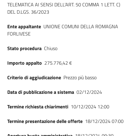
Seguici
TELEMATICA AI SENSI DELL’ART. 50 COMMA 1 LETT. C)
su
DEL D.LGS. 36/2023
Ente appaltante
UNIONE COMUNI DELLA ROMAGNA
FORLIVESE
Stato procedura
Chiuso
Importo appalto
275.776,42 €
Criterio di aggiudicazione
Prezzo più basso
Data di pubblicazione a sistema
02/12/2024
Termine richiesta chiarimenti
10/12/2024 12:00
Termine presentazione delle offerte
18/12/2024 07:00
Apertura busta amministrativa
18/12/2024 09:30