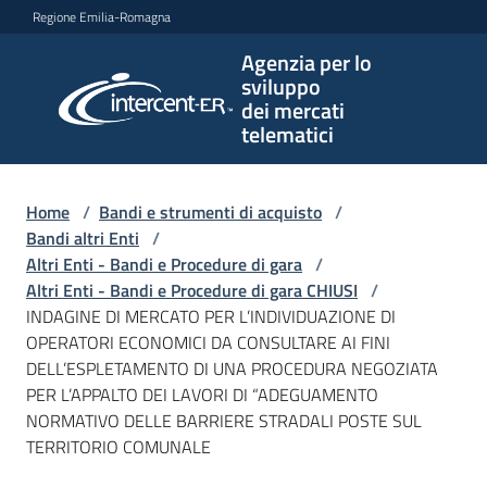
Vai al contenuto
Vai alla navigazione
Vai al footer
Regione Emilia-Romagna
Agenzia per lo
Agenzia
sviluppo
per lo
dei mercati
sviluppo
telematici
dei
mercati
telematici
Home
/
Bandi e strumenti di acquisto
/
Bandi altri Enti
/
Altri Enti - Bandi e Procedure di gara
/
Altri Enti - Bandi e Procedure di gara CHIUSI
/
L'Agenzia
INDAGINE DI MERCATO PER L’INDIVIDUAZIONE DI
OPERATORI ECONOMICI DA CONSULTARE AI FINI
DELL’ESPLETAMENTO DI UNA PROCEDURA NEGOZIATA
PER L’APPALTO DEI LAVORI DI “ADEGUAMENTO
Bandi
NORMATIVO DELLE BARRIERE STRADALI POSTE SUL
e
TERRITORIO COMUNALE
strumenti
di