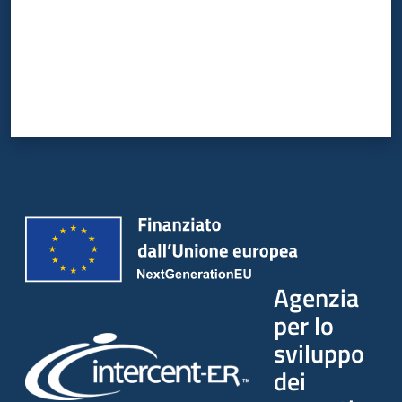
Agenzia
per lo
sviluppo
dei