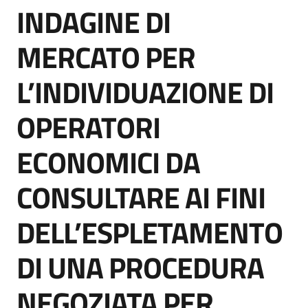
INDAGINE DI
acquisto
Salta al contenuto
MERCATO PER
Supporto
L’INDIVIDUAZIONE DI
OPERATORI
Piattaforme
telematiche
ECONOMICI DA
CONSULTARE AI FINI
DELL’ESPLETAMENTO
English
DI UNA PROCEDURA
site
NEGOZIATA PER