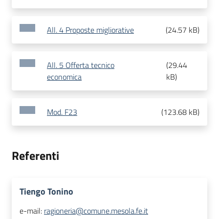
All. 4 Proposte migliorative
(
24.57 kB
)
All. 5 Offerta tecnico
(
29.44
economica
kB
)
Mod. F23
(
123.68 kB
)
Referenti
Tiengo Tonino
e-mail:
ragioneria@comune.mesola.fe.it