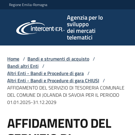
Vai al contenuto
Vai alla navigazione
Vai al footer
Regione Emilia-Romagna
Agenzia per lo
Agenzia
sviluppo
per lo
dei mercati
sviluppo
telematici
dei
mercati
telematici
Home
/
Bandi e strumenti di acquisto
/
Bandi altri Enti
/
Altri Enti - Bandi e Procedure di gara
/
Altri Enti - Bandi e Procedure di gara CHIUSI
/
L'Agenzia
AFFIDAMENTO DEL SERVIZIO DI TESORERIA COMUNALE
DEL COMUNE DI JOLANDA DI SAVOIA PER IL PERIODO
01.01.2025-31.12.2029
Bandi
AFFIDAMENTO DEL
e
Salta al contenuto
strumenti
di