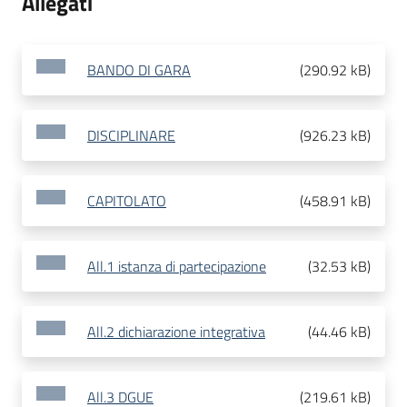
Allegati
BANDO DI GARA
(
290.92 kB
)
DISCIPLINARE
(
926.23 kB
)
CAPITOLATO
(
458.91 kB
)
All.1 istanza di partecipazione
(
32.53 kB
)
All.2 dichiarazione integrativa
(
44.46 kB
)
All.3 DGUE
(
219.61 kB
)