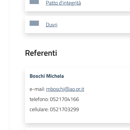
Patto d'integrità
Duvri
Referenti
Boschi Michela
e-mail:
mboschi@ao.pr.it
telefono:
0521704166
cellulare:
0521703299