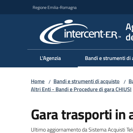
Vai al contenuto
Vai alla navigazione
Vai al footer
Regione Emilia-Romagna
A
d
L'Agenzia
Bandi e strumenti di 
Home
Bandi e strumenti di acquisto
Ba
/
/
Altri Enti - Bandi e Procedure di gara CHIUSI
Salta al contenuto
Gara trasporti i
Ultimo aggiornamento da Sistema Acquisti Tel