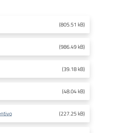
(
805.51 kB
)
(
986.49 kB
)
(
39.18 kB
)
(
48.04 kB
)
entivo
(
227.25 kB
)