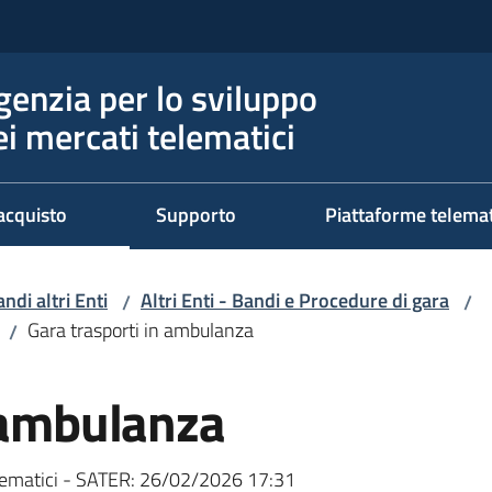
genzia per lo sviluppo
ei mercati telematici
acquisto
Supporto
Piattaforme telema
ndi altri Enti
Altri Enti - Bandi e Procedure di gara
/
/
Gara trasporti in ambulanza
/
n ambulanza
ematici - SATER:
26/02/2026 17:31