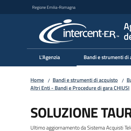
Vai al contenuto
Vai alla navigazione
Vai al footer
Regione Emilia-Romagna
A
d
L'Agenzia
Bandi e strumenti di 
Home
Bandi e strumenti di acquisto
Ba
/
/
Altri Enti - Bandi e Procedure di gara CHIUSI
Salta al contenuto
SOLUZIONE TAU
Ultimo aggiornamento da Sistema Acquisti Tel