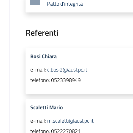
Patto d'integrità
Referenti
Bosi Chiara
e-mail:
c.bosi2@ausl.pc.it
telefono:
0523398949
Scaletti Mario
e-mail:
m.scaletti@ausl.pc.it
telefono:
0522270821