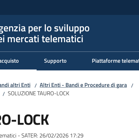
genzia per lo sviluppo
ei mercati telematici
acquisto
Supporto
Piattaforme telema
ndi altri Enti
Altri Enti - Bandi e Procedure di gara
/
/
SOLUZIONE TAURO-LOCK
/
RO-LOCK
ematici - SATER:
26/02/2026 17:29