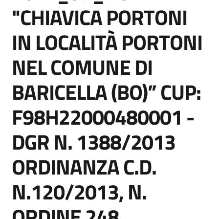
acquisto
"CHIAVICA PORTONI
IN LOCALITÀ PORTONI
Supporto
NEL COMUNE DI
BARICELLA (BO)” CUP:
Piattaforme
telematiche
F98H22000480001 -
DGR N. 1388/2013
ORDINANZA C.D.
English
N.120/2013, N.
site
ORDINE 248.