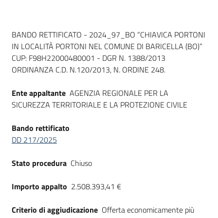
Dati del bando
BANDO RETTIFICATO - 2024_97_BO “CHIAVICA PORTONI
IN LOCALITÀ PORTONI NEL COMUNE DI BARICELLA (BO)”
CUP: F98H22000480001 - DGR N. 1388/2013
ORDINANZA C.D. N.120/2013, N. ORDINE 248.
Ente appaltante
AGENZIA REGIONALE PER LA
SICUREZZA TERRITORIALE E LA PROTEZIONE CIVILE
Bando rettificato
DD 217/2025
Stato procedura
Chiuso
Importo appalto
2.508.393,41 €
Criterio di aggiudicazione
Offerta economicamente più