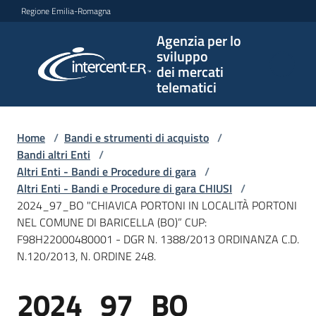
Vai al contenuto
Vai alla navigazione
Vai al footer
Regione Emilia-Romagna
Agenzia per lo
Agenzia
sviluppo
per lo
dei mercati
sviluppo
telematici
dei
mercati
telematici
Home
/
Bandi e strumenti di acquisto
/
Bandi altri Enti
/
Altri Enti - Bandi e Procedure di gara
/
Altri Enti - Bandi e Procedure di gara CHIUSI
/
L'Agenzia
2024_97_BO "CHIAVICA PORTONI IN LOCALITÀ PORTONI
NEL COMUNE DI BARICELLA (BO)” CUP:
F98H22000480001 - DGR N. 1388/2013 ORDINANZA C.D.
N.120/2013, N. ORDINE 248.
Bandi
e
2024_97_BO
strumenti
Salta al contenuto
di