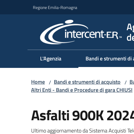
Vai al contenuto
Vai alla navigazione
Vai al footer
Regione Emilia-Romagna
A
d
L'Agenzia
Bandi e strumenti di 
Home
Bandi e strumenti di acquisto
Ba
/
/
Altri Enti - Bandi e Procedure di gara CHIUSI
Salta al contenuto
Asfalti 900K 202
Ultimo aggiornamento da Sistema Acquisti Tel