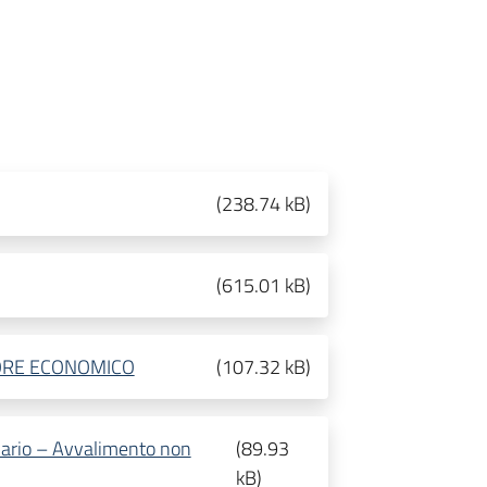
(
238.74 kB
)
(
615.01 kB
)
TORE ECONOMICO
(
107.32 kB
)
liario – Avvalimento non
(
89.93
kB
)