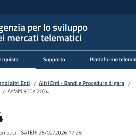
genzia per lo sviluppo
ei mercati telematici
acquisto
Supporto
Piattaforme telema
ndi altri Enti
Altri Enti - Bandi e Procedure di gara
/
/
Asfalti 900K 2024
/
4
ematici - SATER:
26/02/2026 17:28