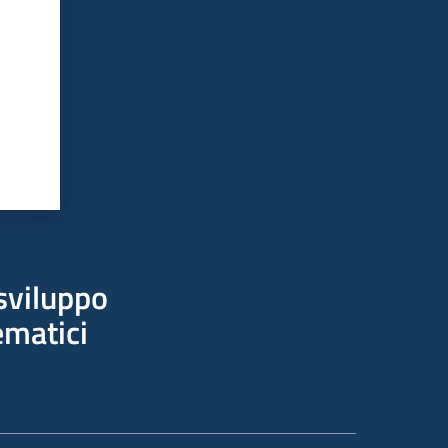
sviluppo
ematici