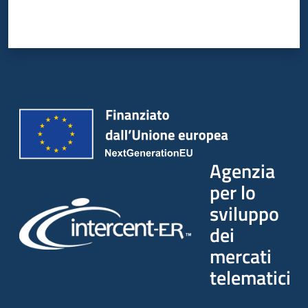
Agenzia
per lo
sviluppo
dei
mercati
telematici