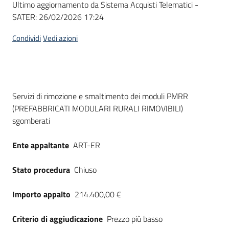
Ultimo aggiornamento da Sistema Acquisti Telematici -
acquisto
SATER:
26/02/2026 17:24
Condividi
Vedi azioni
Supporto
Piattaforme
Dati del bando
Servizi di rimozione e smaltimento dei moduli PMRR
telematiche
(PREFABBRICATI MODULARI RURALI RIMOVIBILI)
sgomberati
Ente appaltante
ART-ER
Stato procedura
Chiuso
English
site
Importo appalto
214.400,00 €
Criterio di aggiudicazione
Prezzo più basso