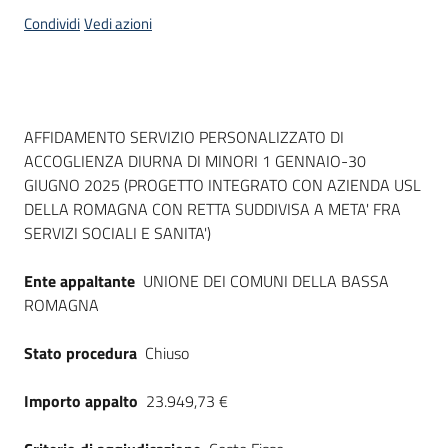
acquisto
Condividi
Vedi azioni
Supporto
Dati del bando
AFFIDAMENTO SERVIZIO PERSONALIZZATO DI
ACCOGLIENZA DIURNA DI MINORI 1 GENNAIO-30
Piattaforme
GIUGNO 2025 (PROGETTO INTEGRATO CON AZIENDA USL
telematiche
DELLA ROMAGNA CON RETTA SUDDIVISA A META' FRA
SERVIZI SOCIALI E SANITA')
Ente appaltante
UNIONE DEI COMUNI DELLA BASSA
ROMAGNA
English
Stato procedura
Chiuso
site
Importo appalto
23.949,73 €