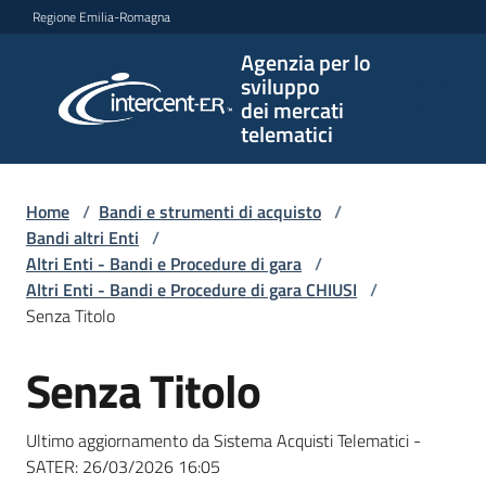
Vai al contenuto
Vai alla navigazione
Vai al footer
Regione Emilia-Romagna
Agenzia per lo
Agenzia
sviluppo
per lo
dei mercati
sviluppo
telematici
dei
mercati
telematici
Home
/
Bandi e strumenti di acquisto
/
Bandi altri Enti
/
Altri Enti - Bandi e Procedure di gara
/
Altri Enti - Bandi e Procedure di gara CHIUSI
/
L'Agenzia
Senza Titolo
Senza Titolo
Salta al contenuto
Bandi
e
Ultimo aggiornamento da Sistema Acquisti Telematici -
strumenti
SATER:
26/03/2026 16:05
di