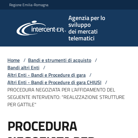
Vai al contenuto
Vai alla navigazione
Vai al footer
Regione Emilia-Romagna
Agenzia per lo
Agenzia
sviluppo
per lo
dei mercati
sviluppo
telematici
dei
mercati
telematici
Home
/
Bandi e strumenti di acquisto
/
Bandi altri Enti
/
Altri Enti - Bandi e Procedure di gara
/
Altri Enti - Bandi e Procedure di gara CHIUSI
/
L'Agenzia
PROCEDURA NEGOZIATA PER L’AFFIDAMENTO DEL
SEGUENTE INTERVENTO: “REALIZZAZIONE STRUTTURE
PER GATTILE"
Bandi
PROCEDURA
e
Salta al contenuto
strumenti
di