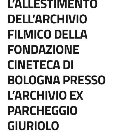
L’ALLESTIMENTO
acquisto
DELL’ARCHIVIO
Supporto
FILMICO DELLA
FONDAZIONE
Piattaforme
CINETECA DI
telematiche
BOLOGNA PRESSO
L’ARCHIVIO EX
PARCHEGGIO
English
site
GIURIOLO