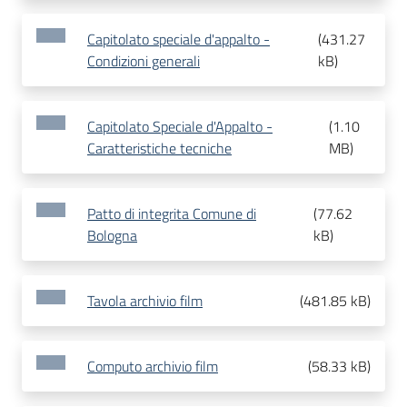
Capitolato speciale d'appalto -
(
431.27
Condizioni generali
kB
)
Capitolato Speciale d'Appalto -
(
1.10
Caratteristiche tecniche
MB
)
Patto di integrita Comune di
(
77.62
Bologna
kB
)
Tavola archivio film
(
481.85 kB
)
Computo archivio film
(
58.33 kB
)