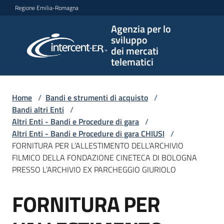
Vai al contenuto
Vai alla navigazione
Vai al footer
Regione Emilia-Romagna
Agenzia per lo
Agenzia
sviluppo
per lo
dei mercati
sviluppo
telematici
dei
mercati
telematici
Home
/
Bandi e strumenti di acquisto
/
Bandi altri Enti
/
Altri Enti - Bandi e Procedure di gara
/
Altri Enti - Bandi e Procedure di gara CHIUSI
/
L'Agenzia
FORNITURA PER L’ALLESTIMENTO DELL’ARCHIVIO
FILMICO DELLA FONDAZIONE CINETECA DI BOLOGNA
PRESSO L’ARCHIVIO EX PARCHEGGIO GIURIOLO
Bandi
FORNITURA PER
e
Salta al contenuto
strumenti
di