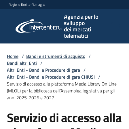
Vai al contenuto
Vai alla navigazione
Vai al footer
Regione Emilia-Romagna
Agenzia per lo
Agenzia
sviluppo
per lo
dei mercati
sviluppo
telematici
dei
mercati
telematici
Home
/
Bandi e strumenti di acquisto
/
Bandi altri Enti
/
Altri Enti - Bandi e Procedure di gara
/
Altri Enti - Bandi e Procedure di gara CHIUSI
/
L'Agenzia
Servizio di accesso alla piattaforma Media Library On Line
(MLOL) per la biblioteca dell’Assemblea legislativa per gli
anni 2025, 2026 e 2027
Bandi
Servizio di accesso alla
e
Salta al contenuto
strumenti
di