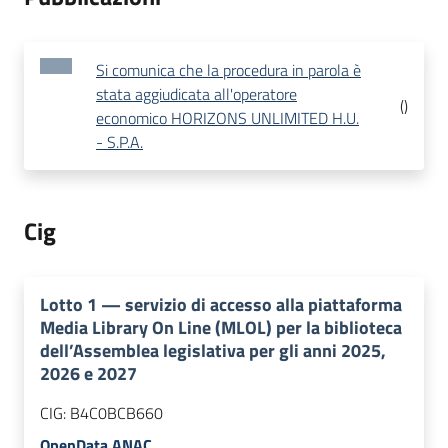
Si comunica che la procedura in parola è
stata aggiudicata all'operatore
(
)
economico HORIZONS UNLIMITED H.U.
- S.P.A.
Cig
Lotto
1
—
servizio di accesso alla piattaforma
Media Library On Line (MLOL) per la biblioteca
dell’Assemblea legislativa per gli anni 2025,
2026 e 2027
CIG:
B4C0BCB660
OpenData ANAC