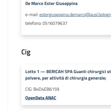
De Marco Ester Giuseppina
e-mail:
estergiuseppina.demarco@ausl.bologna
telefono:
0516079637
Cig
Lotto
1
—
BERICAH SPA Guanti chirurgici ste
polvere, per attività di chirurgia generale;
CIG:
B4D4EB6159
OpenData ANAC