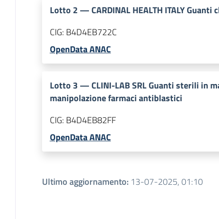
Lotto
2
—
CARDINAL HEALTH ITALY Guanti chi
CIG:
B4D4EB722C
OpenData ANAC
Lotto
3
—
CLINI-LAB SRL Guanti sterili in ma
manipolazione farmaci antiblastici
CIG:
B4D4EB82FF
OpenData ANAC
Ultimo aggiornamento
:
13-07-2025, 01:10