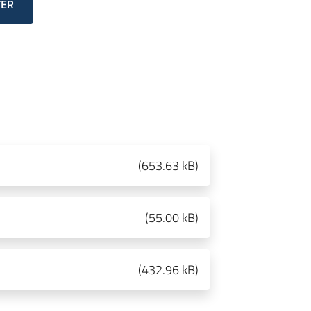
TER
(
653.63 kB
)
(
55.00 kB
)
(
432.96 kB
)