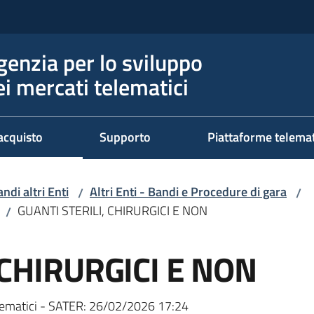
genzia per lo sviluppo
ei mercati telematici
acquisto
Supporto
Piattaforme telema
ndi altri Enti
Altri Enti - Bandi e Procedure di gara
/
/
GUANTI STERILI, CHIRURGICI E NON
/
 CHIRURGICI E NON
ematici - SATER:
26/02/2026 17:24