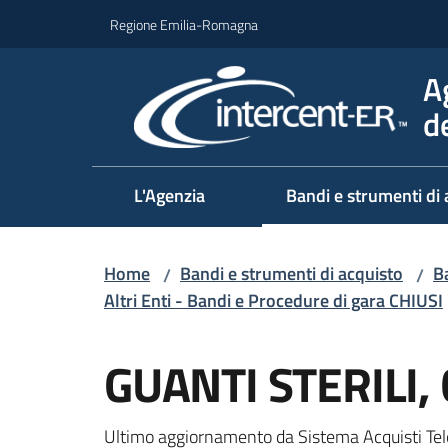
Vai al contenuto
Vai alla navigazione
Vai al footer
Regione Emilia-Romagna
A
d
L'Agenzia
Bandi e strumenti di 
Home
Bandi e strumenti di acquisto
Ba
/
/
Altri Enti - Bandi e Procedure di gara CHIUSI
Salta al contenuto
GUANTI STERILI,
Ultimo aggiornamento da Sistema Acquisti Tel