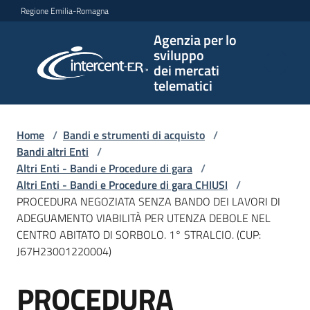
Vai al contenuto
Vai alla navigazione
Vai al footer
Regione Emilia-Romagna
Agenzia per lo
Agenzia
sviluppo
per lo
dei mercati
sviluppo
telematici
dei
mercati
telematici
Home
/
Bandi e strumenti di acquisto
/
Bandi altri Enti
/
Altri Enti - Bandi e Procedure di gara
/
Altri Enti - Bandi e Procedure di gara CHIUSI
/
L'Agenzia
PROCEDURA NEGOZIATA SENZA BANDO DEI LAVORI DI
ADEGUAMENTO VIABILITÀ PER UTENZA DEBOLE NEL
CENTRO ABITATO DI SORBOLO. 1° STRALCIO. (CUP:
J67H23001220004)
Bandi
e
PROCEDURA
strumenti
Salta al contenuto
di