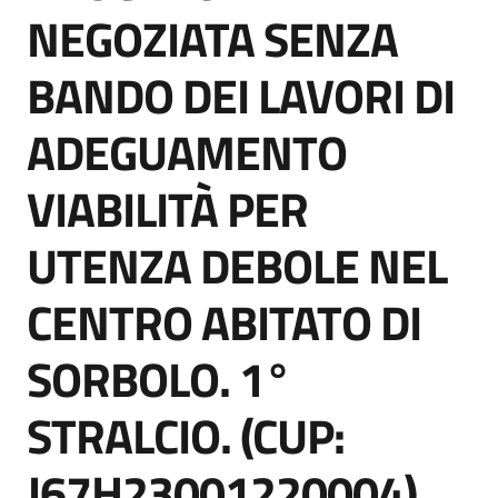
acquisto
NEGOZIATA SENZA
BANDO DEI LAVORI DI
Supporto
ADEGUAMENTO
VIABILITÀ PER
Piattaforme
telematiche
UTENZA DEBOLE NEL
CENTRO ABITATO DI
SORBOLO. 1°
English
STRALCIO. (CUP:
site
J67H23001220004)