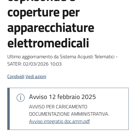
acquisto
coperture per
apparecchiature
Supporto
elettromedicali
Piattaforme
Ultimo aggiornamento da Sistema Acquisti Telematici -
telematiche
SATER:
02/03/2026 10:03
Condividi
Vedi azioni
Avviso
12 febbraio 2025
English
AVVISO PER CARICAMENTO
site
DOCUMENTAZIONE AMMINISTRATIVA.
Avviso integratio doc.amm.pdf