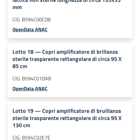
mm
CIG:
B594C00CD8
OpenData ANAC
Lotto
18
—
Copri amplificatore di brillanza
sterile trasparente rettangolare di circa 95 X
85 cm
CIG:
B594C01DAB
OpenData ANAC
Lotto
19
—
Copri amplificatore di bruillanza
sterile trasparente rettangolare di circa 95 X
130 cm
CIG:
B594C02E7E