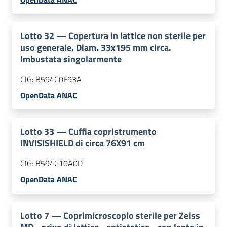
Lotto
32
—
Copertura in lattice non sterile per
uso generale. Diam. 33x195 mm circa.
Imbustata singolarmente
CIG:
B594C0F93A
OpenData ANAC
Lotto
33
—
Cuffia copristrumento
INVISISHIELD di circa 76X91 cm
CIG:
B594C10A0D
OpenData ANAC
Lotto
7
—
Coprimicroscopio sterile per Zeiss