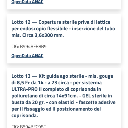
OpenData ANAC
Lotto
12
—
Copertura sterile priva di lattice
per endoscopio flessibile - inserzione del tubo
mis. Circa 3,6x300 mm.
CIG:
B594BFB8B9
OpenData ANAC
Lotto
13
—
Kit guida ago sterile - mis. gouge
di 8,5 Fr da 14 - a 23 circa - per sisterma
ULTRA-PRO II completo di coprisonda in
poliuretano di circa 14x91cm. - GEL sterile in
busta da 20 gr. - con elastici - fascette adesive
per il fissaggio ed il posizionamento del
coprisonda.
CIG:
B594BFC98C