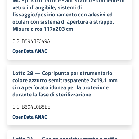
MD - privo di lattice - antistatico - con lente in
vetro infrangibile, sistemi di
fissaggio/posizionamento con adesivi ed
oculari con sistema di apertura a strappo.
Misure circa 117x203 cm
CIG:
B594BF649A
OpenData ANAC
Lotto
28
—
Copripunta per strumentario
colore azzurro semitrasparente 2x19,1 mm
circa perforato idonea per la protezione
durante la fase di sterilizzazione
CIG:
B594C0B5EE
OpenData ANAC
Lotto
24
—
Guaina copristrumento a cuffia