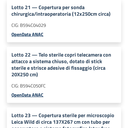
Lotto
21
—
Copertura per sonda
chirurgica/intraoperatoria (12x250cm circa)
CIG:
B594C04029
OpenData ANAC
Lotto
22
—
Telo sterile copri telecamera con
attacco a sistema chiuso, dotato di stick
sterile e strisce adesive di fissaggio (circa
20X250 cm)
CIG:
B594C050FC
OpenData ANAC
Lotto
23
—
Copertura sterile per microscopio
Leica Wild di circa 137X267 cm con tubo per