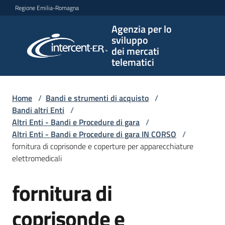
Vai al contenuto
Vai alla navigazione
Vai al footer
Regione Emilia-Romagna
Agenzia per lo
Agenzia
sviluppo
per lo
dei mercati
sviluppo
telematici
dei
mercati
telematici
Home
/
Bandi e strumenti di acquisto
/
Bandi altri Enti
/
Altri Enti - Bandi e Procedure di gara
/
Altri Enti - Bandi e Procedure di gara IN CORSO
/
L'Agenzia
fornitura di coprisonde e coperture per apparecchiature
elettromedicali
fornitura di
Bandi
Salta al contenuto
e
strumenti
coprisonde e
di