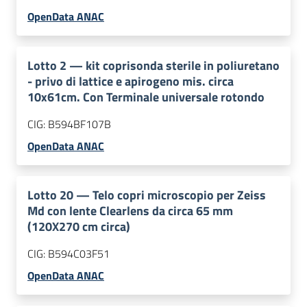
OpenData ANAC
Lotto
2
—
kit coprisonda sterile in poliuretano
- privo di lattice e apirogeno mis. circa
10x61cm. Con Terminale universale rotondo
CIG:
B594BF107B
OpenData ANAC
Lotto
20
—
Telo copri microscopio per Zeiss
Md con lente Clearlens da circa 65 mm
(120X270 cm circa)
CIG:
B594C03F51
OpenData ANAC