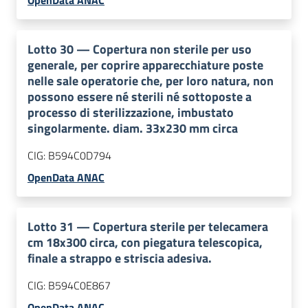
Lotto
30
—
Copertura non sterile per uso
generale, per coprire apparecchiature poste
nelle sale operatorie che, per loro natura, non
possono essere né sterili né sottoposte a
processo di sterilizzazione, imbustato
singolarmente. diam. 33x230 mm circa
CIG:
B594C0D794
OpenData ANAC
Lotto
31
—
Copertura sterile per telecamera
cm 18x300 circa, con piegatura telescopica,
finale a strappo e striscia adesiva.
CIG:
B594C0E867
OpenData ANAC