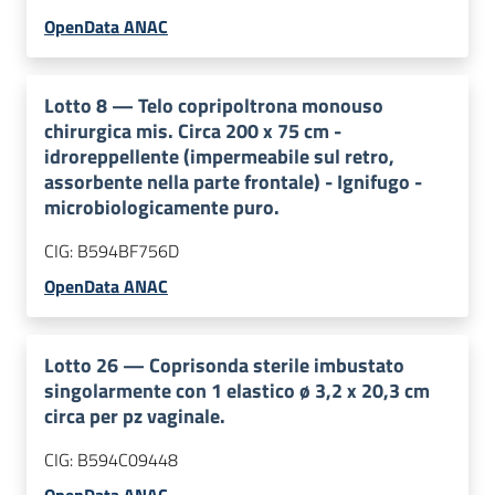
OpenData ANAC
Lotto
8
—
Telo copripoltrona monouso
chirurgica mis. Circa 200 x 75 cm -
idroreppellente (impermeabile sul retro,
assorbente nella parte frontale) - Ignifugo -
microbiologicamente puro.
CIG:
B594BF756D
OpenData ANAC
Lotto
26
—
Coprisonda sterile imbustato
singolarmente con 1 elastico ø 3,2 x 20,3 cm
circa per pz vaginale.
CIG:
B594C09448
OpenData ANAC