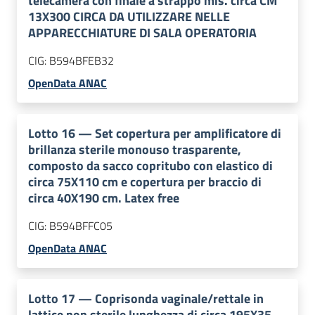
telecamera con finale a strappo mis. circa CM
13X300 CIRCA DA UTILIZZARE NELLE
APPARECCHIATURE DI SALA OPERATORIA
CIG:
B594BFEB32
OpenData ANAC
Lotto
16
—
Set copertura per amplificatore di
brillanza sterile monouso trasparente,
composto da sacco copritubo con elastico di
circa 75X110 cm e copertura per braccio di
circa 40X190 cm. Latex free
CIG:
B594BFFC05
OpenData ANAC
Lotto
17
—
Coprisonda vaginale/rettale in
lattice non sterile lunghezza di circa 195X35