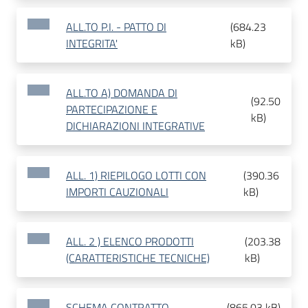
ALL.TO P.I. - PATTO DI
(
684.23
INTEGRITA'
kB
)
ALL.TO A) DOMANDA DI
(
92.50
PARTECIPAZIONE E
kB
)
DICHIARAZIONI INTEGRATIVE
ALL. 1) RIEPILOGO LOTTI CON
(
390.36
IMPORTI CAUZIONALI
kB
)
ALL. 2 ) ELENCO PRODOTTI
(
203.38
(CARATTERISTICHE TECNICHE)
kB
)
SCHEMA CONTRATTO
(
865.03 kB
)