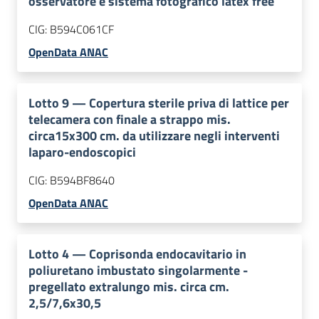
osservatore e sistema fotografico latex free
CIG:
B594C061CF
OpenData ANAC
Lotto
9
—
Copertura sterile priva di lattice per
telecamera con finale a strappo mis.
circa15x300 cm. da utilizzare negli interventi
laparo-endoscopici
CIG:
B594BF8640
OpenData ANAC
Lotto
4
—
Coprisonda endocavitario in
poliuretano imbustato singolarmente -
pregellato extralungo mis. circa cm.
2,5/7,6x30,5