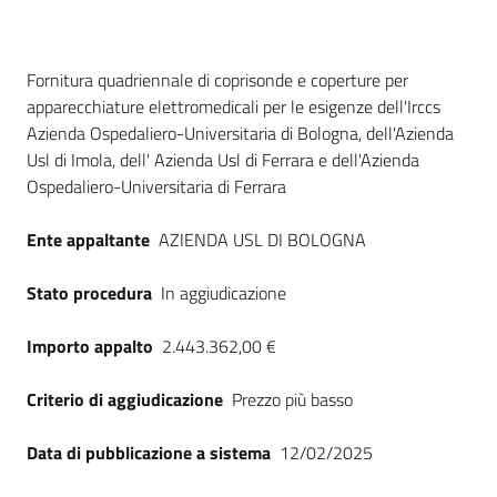
Seguici
su
Dati del bando
Fornitura quadriennale di coprisonde e coperture per
apparecchiature elettromedicali per le esigenze dell'Irccs
Azienda Ospedaliero-Universitaria di Bologna, dell'Azienda
Usl di Imola, dell' Azienda Usl di Ferrara e dell'Azienda
Ospedaliero-Universitaria di Ferrara
Ente appaltante
AZIENDA USL DI BOLOGNA
Stato procedura
In aggiudicazione
Importo appalto
2.443.362,00 €
Criterio di aggiudicazione
Prezzo più basso
Data di pubblicazione a sistema
12/02/2025