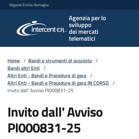
Vai al contenuto
Vai alla navigazione
Vai al footer
Regione Emilia-Romagna
Agenzia per lo
Agenzia
sviluppo
per lo
dei mercati
sviluppo
telematici
dei
mercati
telematici
Home
/
Bandi e strumenti di acquisto
/
Bandi altri Enti
/
Altri Enti - Bandi e Procedure di gara
/
Altri Enti - Bandi e Procedure di gara IN CORSO
/
L'Agenzia
Invito dall' Avviso PI000831-25
Invito dall' Avviso
Salta al contenuto
Bandi
e
PI000831-25
strumenti
di