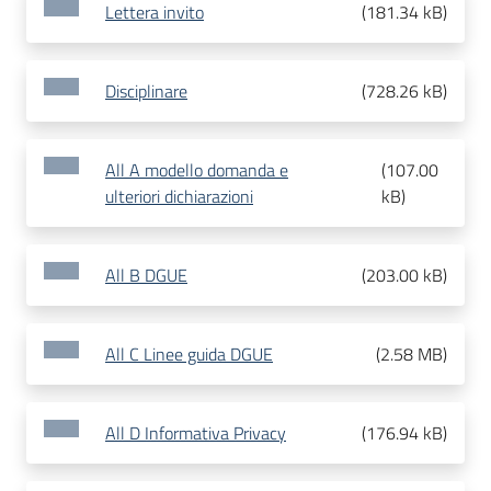
Lettera invito
(
181.34 kB
)
Disciplinare
(
728.26 kB
)
All A modello domanda e
(
107.00
ulteriori dichiarazioni
kB
)
All B DGUE
(
203.00 kB
)
All C Linee guida DGUE
(
2.58 MB
)
All D Informativa Privacy
(
176.94 kB
)