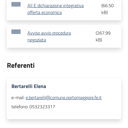
All E dichiarazione integrativa
(
66.50
offerta economica
kB
)
Avviso avvio procedura
(
267.99
negoziata
kB
)
Referenti
Bertarelli Elena
e-mail:
e.bertarelli@comune.portomaggiore.fe.it
telefono:
0532323317