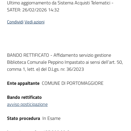
Ultimo aggiornamento da Sistema Acquisti Telematici -
acquisto
SATER:
26/02/2026 14:32
Condividi
Vedi azioni
Supporto
Piattaforme
Dati del bando
BANDO RETTIFICATO - Affidamento servizio gestione
telematiche
Biblioteca Comunale Peppino Impastato ai sensi dell’art. 50,
comma 1, lett. e) del D.Lgs. nr. 36/2023
Ente appaltante
COMUNE DI PORTOMAGGIORE
Bando rettificato
English
avviso posticipazione
site
Stato procedura
In Esame