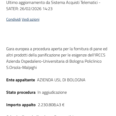
Ultimo aggiornamento da Sistema Acquisti Telematici -
acquisto
SATER:
26/02/2026 14:23
Condividi
Vedi azioni
Supporto
Piattaforme
Dati del bando
Gara europea a procedura aperta per la fornitura di pane ed
telematiche
altri prodotti della panificazione per le esigenze dell'IRCCS
Azienda Ospedaliero-Universitaria di Bologna Policlinico
S.Orsola-Malpighi
Ente appaltante
AZIENDA USL DI BOLOGNA
English
Stato procedura
In aggiudicazione
site
Importo appalto
2.230.808,43 €