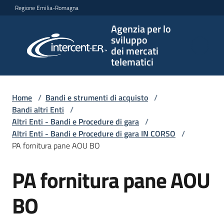
Vai al contenuto
Vai alla navigazione
Vai al footer
Regione Emilia-Romagna
Agenzia per lo
Agenzia
sviluppo
per lo
dei mercati
sviluppo
telematici
dei
mercati
telematici
Home
/
Bandi e strumenti di acquisto
/
Bandi altri Enti
/
Altri Enti - Bandi e Procedure di gara
/
Altri Enti - Bandi e Procedure di gara IN CORSO
/
L'Agenzia
PA fornitura pane AOU BO
PA fornitura pane AOU
Salta al contenuto
Bandi
e
BO
strumenti
di