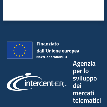
Agenzia
per lo
sviluppo
dei
mercati
telematici