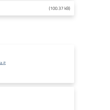
(
100.37 kB
)
.it