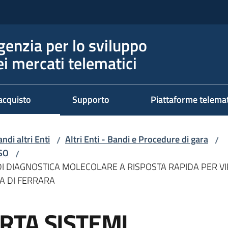
genzia per lo sviluppo
ei mercati telematici
acquisto
Supporto
Piattaforme telema
ndi altri Enti
Altri Enti - Bandi e Procedure di gara
/
/
RSO
/
I DIAGNOSTICA MOLECOLARE A RISPOSTA RAPIDA PER VI
A DI FERRARA
RTA SISTEMI