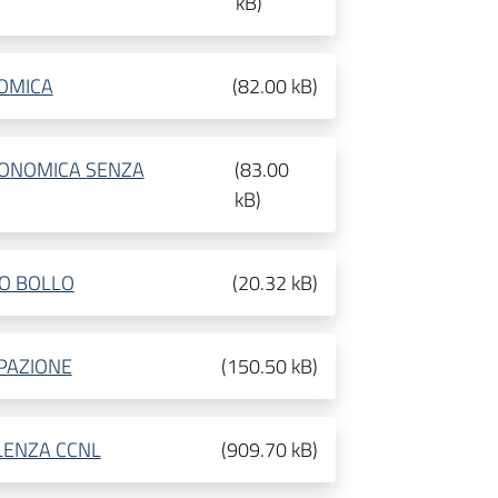
kB
)
OMICA
(
82.00 kB
)
CONOMICA SENZA
(
83.00
kB
)
O BOLLO
(
20.32 kB
)
PAZIONE
(
150.50 kB
)
LENZA CCNL
(
909.70 kB
)