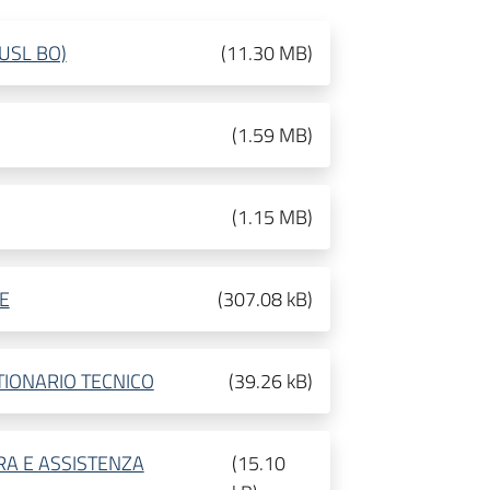
USL BO)
(
11.30 MB
)
(
1.59 MB
)
(
1.15 MB
)
E
(
307.08 kB
)
TIONARIO TECNICO
(
39.26 kB
)
RA E ASSISTENZA
(
15.10