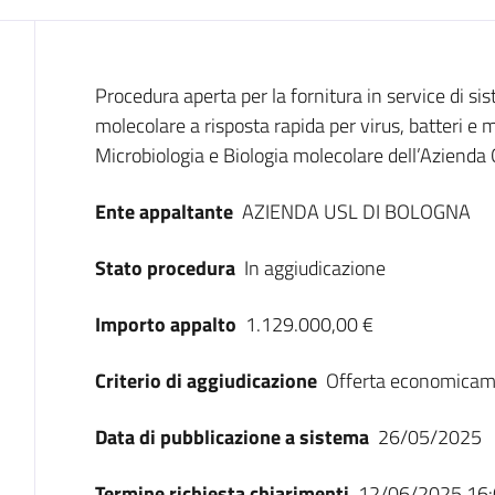
Dati del bando
Procedura aperta per la fornitura in service di si
molecolare a risposta rapida per virus, batteri e 
Microbiologia e Biologia molecolare dell’Azienda 
Ente appaltante
AZIENDA USL DI BOLOGNA
Stato procedura
In aggiudicazione
Importo appalto
1.129.000,00 €
Criterio di aggiudicazione
Offerta economicam
Data di pubblicazione a sistema
26/05/2025
Termine richiesta chiarimenti
12/06/2025 16: