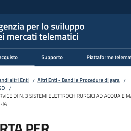
genzia per lo sviluppo
ei mercati telematici
acquisto
Supporto
Piattaforme telema
ndi altri Enti
Altri Enti - Bandi e Procedure di gara
/
/
RSO
/
ICE DI N. 3 SISTEMI ELETTROCHIRURGICI AD ACQUA E M
RIA
RTA PER