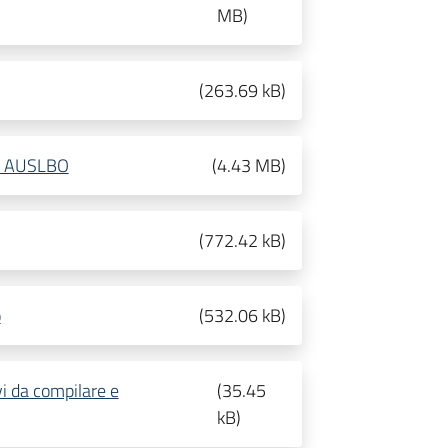
MB
)
(
263.69 kB
)
t. AUSLBO
(
4.43 MB
)
(
772.42 kB
)
o
(
532.06 kB
)
i da compilare e
(
35.45
kB
)