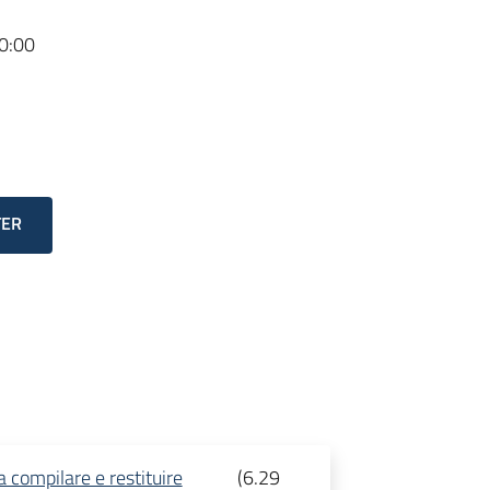
0:00
TER
mpilare e restituire
(
6.29