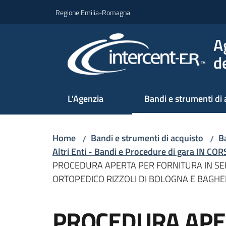
Vai al contenuto
Vai alla navigazione
Vai al footer
Regione Emilia-Romagna
A
d
L'Agenzia
Bandi e strumenti di 
Home
Bandi e strumenti di acquisto
Ba
/
/
Altri Enti - Bandi e Procedure di gara IN CO
PROCEDURA APERTA PER FORNITURA IN SERV
ORTOPEDICO RIZZOLI DI BOLOGNA E BAGHE
Salta al contenuto
PROCEDURA APE