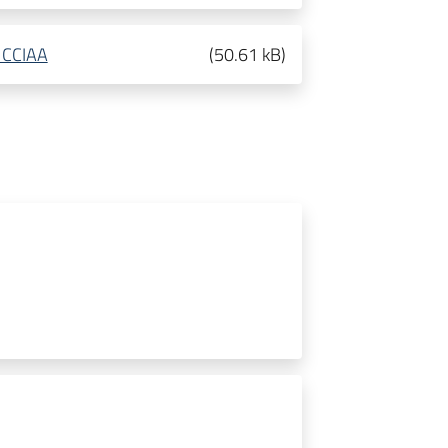
a CCIAA
(
50.61 kB
)