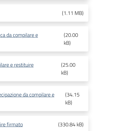
(
1.11 MB
)
a da compilare e
(
20.00
kB
)
are e restituire
(
25.00
kB
)
cipazione da compilare e
(
34.15
kB
)
ire firmato
(
330.84 kB
)