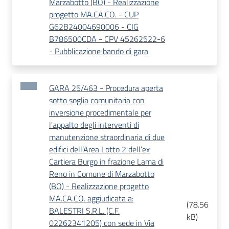
Marzabotto (BO) - Realizzazione
progetto MA.CA.CO. - CUP
G62B24004690006 - CIG
B786500CDA - CPV 45262522-6
- Pubblicazione bando di gara
GARA 25/463 - Procedura aperta
sotto soglia comunitaria con
inversione procedimentale per
l'appalto degli interventi di
manutenzione straordinaria di due
edifici dell’Area Lotto 2 dell’ex
Cartiera Burgo in frazione Lama di
Reno in Comune di Marzabotto
(BO) - Realizzazione progetto
MA.CA.CO. aggiudicata a:
(
78.56
BALESTRI S.R.L. (C.F.
kB
)
02262341205) con sede in Via