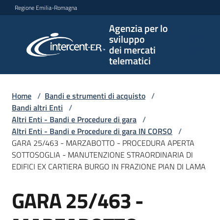
Vai al contenuto
Vai alla navigazione
Vai al footer
Regione Emilia-Romagna
Agenzia per lo
Agenzia
sviluppo
per lo
dei mercati
sviluppo
telematici
dei
mercati
telematici
Home
/
Bandi e strumenti di acquisto
/
Bandi altri Enti
/
Altri Enti - Bandi e Procedure di gara
/
Altri Enti - Bandi e Procedure di gara IN CORSO
/
L'Agenzia
GARA 25/463 - MARZABOTTO - PROCEDURA APERTA
SOTTOSOGLIA - MANUTENZIONE STRAORDINARIA DI
EDIFICI EX CARTIERA BURGO IN FRAZIONE PIAN DI LAMA
Bandi
GARA 25/463 -
e
Salta al contenuto
strumenti
di