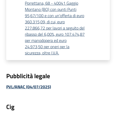
Porrettana, 68 - 40041 Gaggio
Montano (BO) con punti Punti
95,67/100 e con un'offerta di euro
360.315,09, di cui, euro
227.866,72 per lavori a seguito del
ribasso del 6,00%, euro 107.474,87
per manodopera ed euro
24.973,50 per oneri per la
sicurezza, oltre I.V.A.
Pubblicità legale
PVL/ANAC (04/07/2025)
Cig