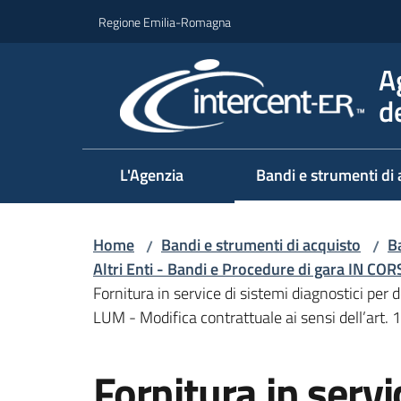
Vai al contenuto
Vai alla navigazione
Vai al footer
Regione Emilia-Romagna
A
d
L'Agenzia
Bandi e strumenti di 
Home
Bandi e strumenti di acquisto
Ba
/
/
Altri Enti - Bandi e Procedure di gara IN CO
Fornitura in service di sistemi diagnostici pe
LUM - Modifica contrattuale ai sensi dell’art.
Salta al contenuto
Fornitura in servi