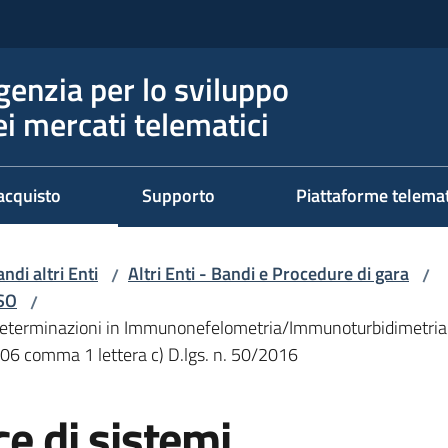
genzia per lo sviluppo
ei mercati telematici
acquisto
Supporto
Piattaforme telema
ndi altri Enti
Altri Enti - Bandi e Procedure di gara
/
/
RSO
/
r determinazioni in Immunonefelometria/Immunoturbidimetria d
 106 comma 1 lettera c) D.lgs. n. 50/2016
ce di sistemi