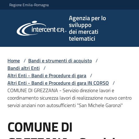
Vai al contenuto
Vai alla navigazione
Vai al footer
Regione Emilia-Romagna
Agenzia per lo
Agenzia
sviluppo
per lo
dei mercati
sviluppo
telematici
dei
mercati
telematici
Home
/
Bandi e strumenti di acquisto
/
Bandi altri Enti
/
Altri Enti - Bandi e Procedure di gara
/
Altri Enti - Bandi e Procedure di gara IN CORSO
/
L'Agenzia
COMUNE DI GREZZANA - Servizio direzione lavori e
coordinamento sicurezza lavori di realizzazione nuovo centro
servizi anziani non autosufficienti "San Michele Garonzi"
Bandi
COMUNE DI
e
Salta al contenuto
strumenti
di