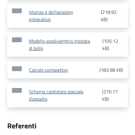
Istanza e dichiarazioni
(
218.92
integrative
kB
)
Modello assolviemtno imposta
(
105.12
di bollo
kB
)
Calcolo corrispettivi
(
183.98 kB
)
Schema capitolato speciale
(
270.17
d'appalto
kB
)
Referenti