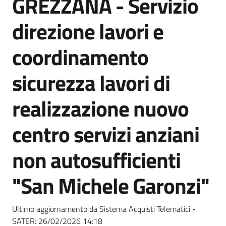
GREZZANA - Servizio
acquisto
direzione lavori e
Supporto
coordinamento
sicurezza lavori di
Piattaforme
realizzazione nuovo
telematiche
centro servizi anziani
non autosufficienti
"San Michele Garonzi"
English
site
Ultimo aggiornamento da Sistema Acquisti Telematici -
SATER:
26/02/2026 14:18