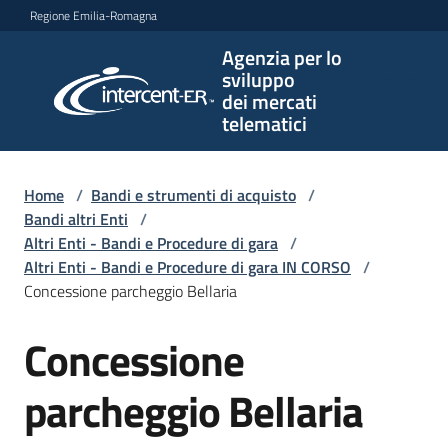
Vai al contenuto
Vai alla navigazione
Vai al footer
Regione Emilia-Romagna
Agenzia per lo
Agenzia
sviluppo
per lo
dei mercati
sviluppo
telematici
dei
mercati
telematici
Home
/
Bandi e strumenti di acquisto
/
Bandi altri Enti
/
Altri Enti - Bandi e Procedure di gara
/
Altri Enti - Bandi e Procedure di gara IN CORSO
/
L'Agenzia
Concessione parcheggio Bellaria
Concessione
Salta al contenuto
Bandi
e
parcheggio Bellaria
strumenti
di