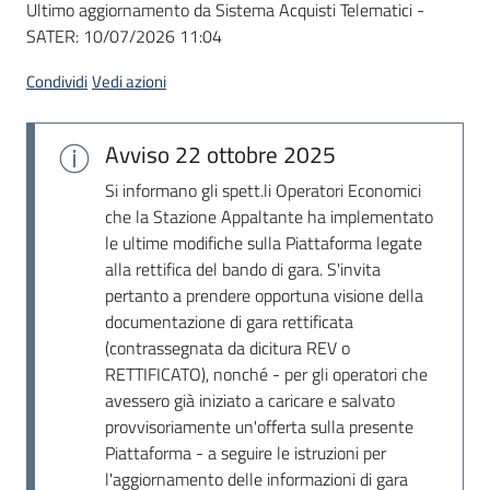
Ultimo aggiornamento da Sistema Acquisti Telematici -
acquisto
SATER:
10/07/2026 11:04
Condividi
Vedi azioni
Supporto
Avviso
22 ottobre 2025
Piattaforme
Si informano gli spett.li Operatori Economici
telematiche
che la Stazione Appaltante ha implementato
le ultime modifiche sulla Piattaforma legate
alla rettifica del bando di gara. S'invita
pertanto a prendere opportuna visione della
documentazione di gara rettificata
(contrassegnata da dicitura REV o
RETTIFICATO), nonché - per gli operatori che
English
avessero già iniziato a caricare e salvato
site
provvisoriamente un'offerta sulla presente
Piattaforma - a seguire le istruzioni per
l'aggiornamento delle informazioni di gara