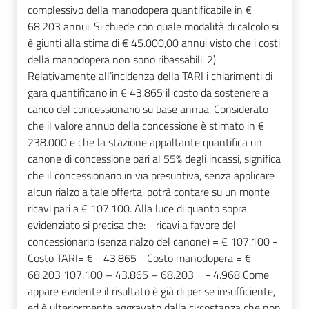
complessivo della manodopera quantificabile in €
68.203 annui. Si chiede con quale modalità di calcolo si
è giunti alla stima di € 45.000,00 annui visto che i costi
della manodopera non sono ribassabili. 2)
Relativamente all’incidenza della TARI i chiarimenti di
gara quantificano in € 43.865 il costo da sostenere a
carico del concessionario su base annua. Considerato
che il valore annuo della concessione è stimato in €
238.000 e che la stazione appaltante quantifica un
canone di concessione pari al 55% degli incassi, significa
che il concessionario in via presuntiva, senza applicare
alcun rialzo a tale offerta, potrà contare su un monte
ricavi pari a € 107.100. Alla luce di quanto sopra
evidenziato si precisa che: - ricavi a favore del
concessionario (senza rialzo del canone) = € 107.100 -
Costo TARI= € - 43.865 - Costo manodopera = € -
68.203 107.100 – 43.865 – 68.203 = - 4.968 Come
appare evidente il risultato è già di per se insufficiente,
ed è ulteriormente aggravato dalla circostanza che non