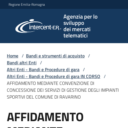
Vai al contenuto
Vai alla navigazione
Vai al footer
Regione Emilia-Romagna
Agenzia per lo
Agenzia
sviluppo
per lo
dei mercati
sviluppo
telematici
dei
mercati
telematici
Home
/
Bandi e strumenti di acquisto
/
Bandi altri Enti
/
Altri Enti - Bandi e Procedure di gara
/
Altri Enti - Bandi e Procedure di gara IN CORSO
/
L'Agenzia
AFFIDAMENTO MEDIANTE CONVENZIONE DI
CONCESSIONE DEI SERVIZI DI GESTIONE DEGLI IMPIANTI
SPORTIVI DEL COMUNE DI RAVARINO
Bandi
AFFIDAMENTO
e
Salta al contenuto
strumenti
di