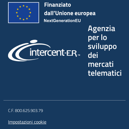
Agenzia
per lo
sviluppo
dei
mercati
telematici
C.F. 800.625.903.79
Impostazioni cookie