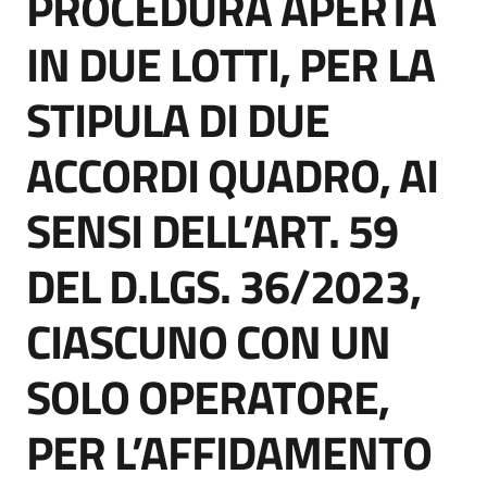
PROCEDURA APERTA
acquisto
IN DUE LOTTI, PER LA
STIPULA DI DUE
Supporto
ACCORDI QUADRO, AI
Piattaforme
SENSI DELL’ART. 59
telematiche
DEL D.LGS. 36/2023,
CIASCUNO CON UN
SOLO OPERATORE,
English
site
PER L’AFFIDAMENTO