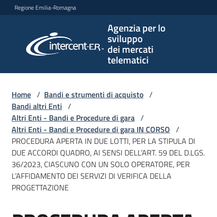
Vai al contenuto
Vai alla navigazione
Vai al footer
Regione Emilia-Romagna
Agenzia per lo
Agenzia
sviluppo
per lo
dei mercati
sviluppo
telematici
dei
mercati
telematici
Home
/
Bandi e strumenti di acquisto
/
Bandi altri Enti
/
Altri Enti - Bandi e Procedure di gara
/
Altri Enti - Bandi e Procedure di gara IN CORSO
/
L'Agenzia
PROCEDURA APERTA IN DUE LOTTI, PER LA STIPULA DI
DUE ACCORDI QUADRO, AI SENSI DELL’ART. 59 DEL D.LGS.
36/2023, CIASCUNO CON UN SOLO OPERATORE, PER
L’AFFIDAMENTO DEI SERVIZI DI VERIFICA DELLA
Bandi
PROGETTAZIONE
e
strumenti
di
Salta al contenuto