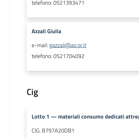
telefono:
0521393471
Azzali Giulia
e-mail:
gazzali@ao.pr.it
telefono:
0521704092
Cig
Lotto
1
—
materiali consumo dedicati attre
CIG:
B797A20DB1