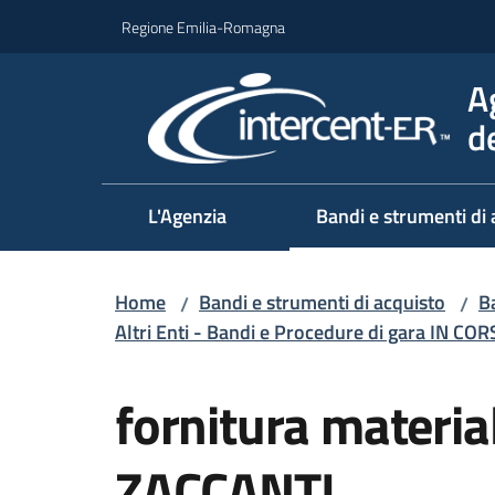
Vai al contenuto
Vai alla navigazione
Vai al footer
Regione Emilia-Romagna
A
d
L'Agenzia
Bandi e strumenti di 
Home
Bandi e strumenti di acquisto
Ba
/
/
Altri Enti - Bandi e Procedure di gara IN CO
Salta al contenuto
fornitura materia
ZACCANTI