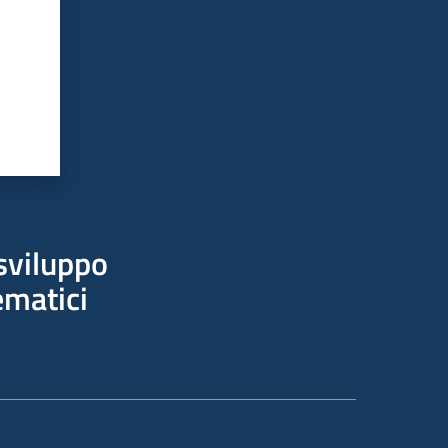
sviluppo
ematici