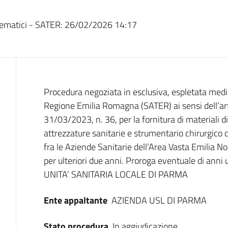
ematici - SATER:
26/02/2026 14:17
Dati del bando
Procedura negoziata in esclusiva, espletata medi
Regione Emilia Romagna (SATER) ai sensi dell’art. 
31/03/2023, n. 36, per la fornitura di materiali d
attrezzature sanitarie e strumentario chirurgico d
fra le Aziende Sanitarie dell’Area Vasta Emilia N
per ulteriori due anni. Proroga eventuale di a
UNITA’ SANITARIA LOCALE DI PARMA
Ente appaltante
AZIENDA USL DI PARMA
Stato procedura
In aggiudicazione