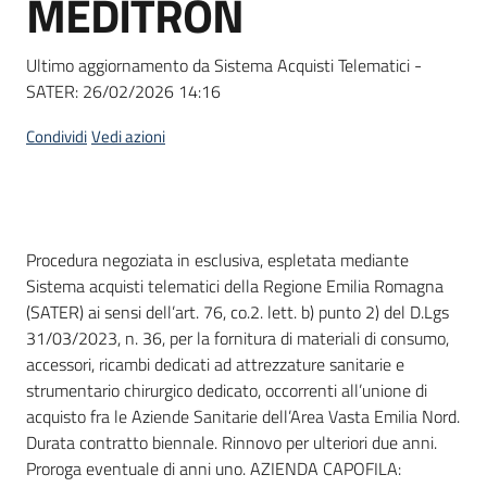
MEDITRON
acquisto
Ultimo aggiornamento da Sistema Acquisti Telematici -
SATER:
26/02/2026 14:16
Supporto
Condividi
Vedi azioni
Piattaforme
telematiche
Dati del bando
Procedura negoziata in esclusiva, espletata mediante
Sistema acquisti telematici della Regione Emilia Romagna
(SATER) ai sensi dell’art. 76, co.2. lett. b) punto 2) del D.Lgs
31/03/2023, n. 36, per la fornitura di materiali di consumo,
accessori, ricambi dedicati ad attrezzature sanitarie e
English
strumentario chirurgico dedicato, occorrenti all’unione di
site
acquisto fra le Aziende Sanitarie dell’Area Vasta Emilia Nord.
Durata contratto biennale. Rinnovo per ulteriori due anni.
Proroga eventuale di anni uno. AZIENDA CAPOFILA: