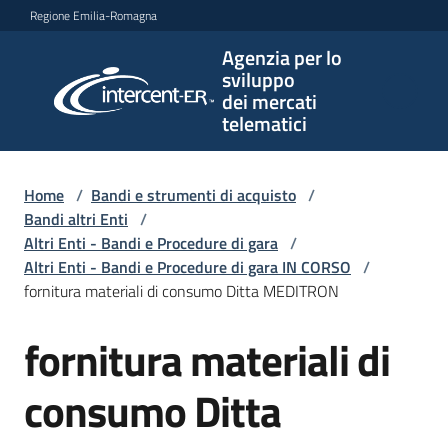
Vai al contenuto
Vai alla navigazione
Vai al footer
Regione Emilia-Romagna
Agenzia per lo
Agenzia
sviluppo
per lo
dei mercati
sviluppo
telematici
dei
mercati
telematici
Home
/
Bandi e strumenti di acquisto
/
Bandi altri Enti
/
Altri Enti - Bandi e Procedure di gara
/
Altri Enti - Bandi e Procedure di gara IN CORSO
/
L'Agenzia
fornitura materiali di consumo Ditta MEDITRON
fornitura materiali di
Salta al contenuto
Bandi
e
consumo Ditta
strumenti
di