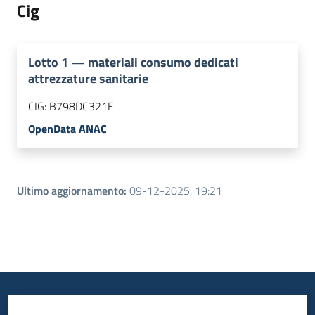
Cig
Lotto
1
—
materiali consumo dedicati
attrezzature sanitarie
CIG:
B798DC321E
OpenData ANAC
Ultimo aggiornamento
:
09-12-2025, 19:21