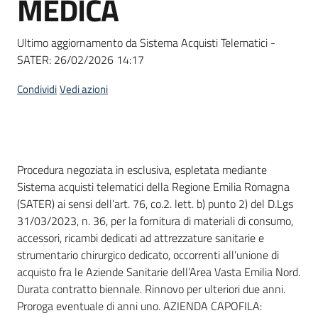
MEDICA
acquisto
Ultimo aggiornamento da Sistema Acquisti Telematici -
SATER:
26/02/2026 14:17
Supporto
Condividi
Vedi azioni
Piattaforme
telematiche
Dati del bando
Procedura negoziata in esclusiva, espletata mediante
Sistema acquisti telematici della Regione Emilia Romagna
(SATER) ai sensi dell’art. 76, co.2. lett. b) punto 2) del D.Lgs
31/03/2023, n. 36, per la fornitura di materiali di consumo,
accessori, ricambi dedicati ad attrezzature sanitarie e
English
strumentario chirurgico dedicato, occorrenti all’unione di
site
acquisto fra le Aziende Sanitarie dell’Area Vasta Emilia Nord.
Durata contratto biennale. Rinnovo per ulteriori due anni.
Proroga eventuale di anni uno. AZIENDA CAPOFILA: