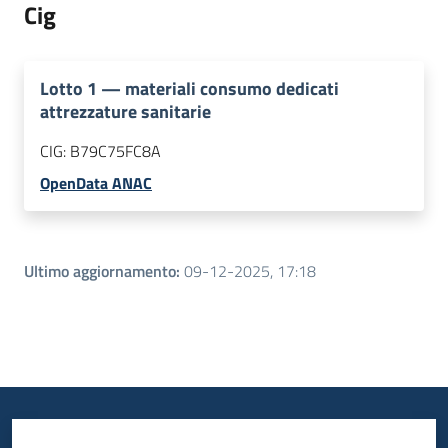
Cig
Lotto
1
—
materiali consumo dedicati
attrezzature sanitarie
CIG:
B79C75FC8A
OpenData ANAC
Ultimo aggiornamento
:
09-12-2025, 17:18