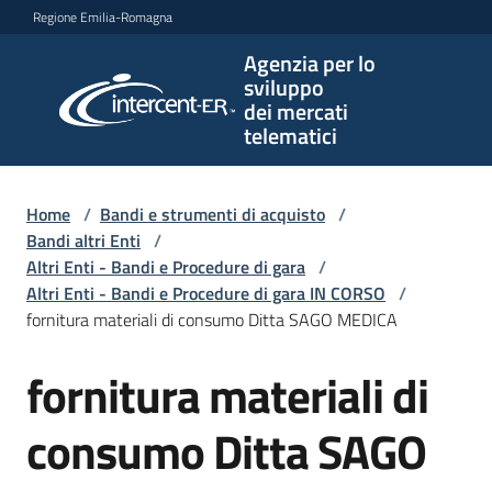
Vai al contenuto
Vai alla navigazione
Vai al footer
Regione Emilia-Romagna
Agenzia per lo
Agenzia
sviluppo
per lo
dei mercati
sviluppo
telematici
dei
mercati
telematici
Home
/
Bandi e strumenti di acquisto
/
Bandi altri Enti
/
Altri Enti - Bandi e Procedure di gara
/
Altri Enti - Bandi e Procedure di gara IN CORSO
/
L'Agenzia
fornitura materiali di consumo Ditta SAGO MEDICA
fornitura materiali di
Salta al contenuto
Bandi
e
consumo Ditta SAGO
strumenti
di