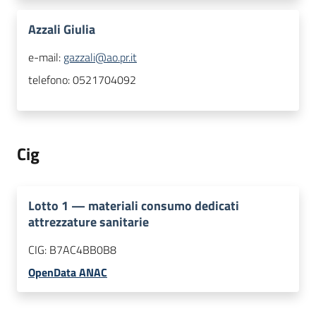
Azzali Giulia
e-mail:
gazzali@ao.pr.it
telefono:
0521704092
Cig
Lotto
1
—
materiali consumo dedicati
attrezzature sanitarie
CIG:
B7AC4BB0B8
OpenData ANAC