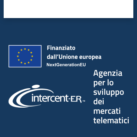
Agenzia
per lo
sviluppo
dei
mercati
telematici