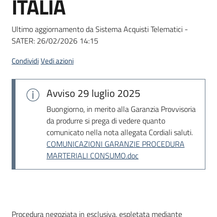
ITALIA
acquisto
Ultimo aggiornamento da Sistema Acquisti Telematici -
SATER:
26/02/2026 14:15
Supporto
Condividi
Vedi azioni
Piattaforme
Avviso
29 luglio 2025
telematiche
Buongiorno, in merito alla Garanzia Provvisoria
da produrre si prega di vedere quanto
comunicato nella nota allegata Cordiali saluti.
COMUNICAZIONI GARANZIE PROCEDURA
MARTERIALI CONSUMO.doc
English
site
Dati del bando
Procedura negoziata in esclusiva, espletata mediante