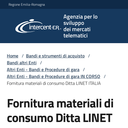
Vai al contenuto
Vai alla navigazione
Vai al footer
Regione Emilia-Romagna
Agenzia per lo
Agenzia
sviluppo
per lo
dei mercati
sviluppo
telematici
dei
mercati
telematici
Home
/
Bandi e strumenti di acquisto
/
Bandi altri Enti
/
Altri Enti - Bandi e Procedure di gara
/
Altri Enti - Bandi e Procedure di gara IN CORSO
/
L'Agenzia
Fornitura materiali di consumo Ditta LINET ITALIA
Fornitura materiali di
Salta al contenuto
Bandi
e
consumo Ditta LINET
strumenti
di