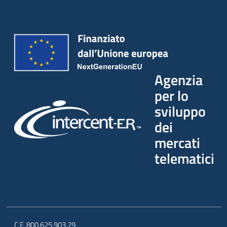
Agenzia
per lo
sviluppo
dei
mercati
telematici
C.F. 800.625.903.79