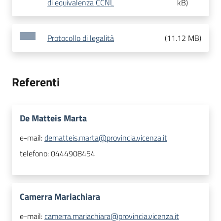
di equivalenza CCNL
kB
)
Protocollo di legalità
(
11.12 MB
)
Referenti
De Matteis Marta
e-mail:
dematteis.marta@provincia.vicenza.it
telefono:
0444908454
Camerra Mariachiara
e-mail:
camerra.mariachiara@provincia.vicenza.it