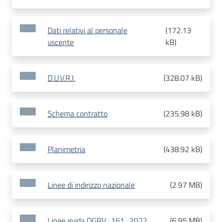
Dati relativi al personale
(
172.13
uscente
kB
)
D.U.V.R.I.
(
328.07 kB
)
Schema contratto
(
235.98 kB
)
Planimetria
(
438.92 kB
)
Linee di indirizzo nazionale
(
2.97 MB
)
Linee guida DGRV_161_2022
(
6.95 MB
)