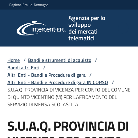
Vai al contenuto
Vai alla navigazione
Vai al footer
Regione Emilia-Romagna
Agenzia per lo
Agenzia
sviluppo
per lo
dei mercati
sviluppo
telematici
dei
mercati
telematici
Home
/
Bandi e strumenti di acquisto
/
Bandi altri Enti
/
Altri Enti - Bandi e Procedure di gara
/
Altri Enti - Bandi e Procedure di gara IN CORSO
/
L'Agenzia
S.U.A.Q. PROVINCIA DI VICENZA PER CONTO DEL COMUNE
DI QUINTO VICENTINO (VI) PER L’AFFIDAMENTO DEL
SERVIZIO DI MENSA SCOLASTICA
Bandi
S.U.A.Q. PROVINCIA DI
e
Salta al contenuto
strumenti
di