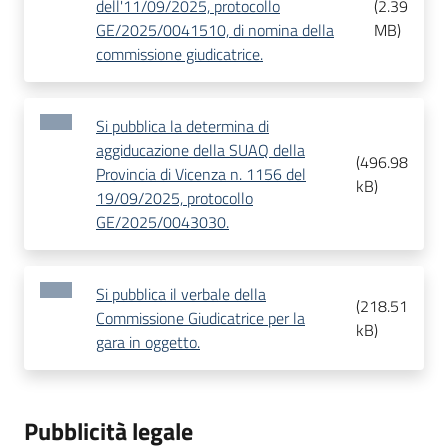
dell'11/09/2025, protocollo
(
2.39
GE/2025/0041510, di nomina della
MB
)
commissione giudicatrice.
Si pubblica la determina di
aggiducazione della SUAQ della
(
496.98
Provincia di Vicenza n. 1156 del
kB
)
19/09/2025, protocollo
GE/2025/0043030.
Si pubblica il verbale della
(
218.51
Commissione Giudicatrice per la
kB
)
gara in oggetto.
Pubblicità legale