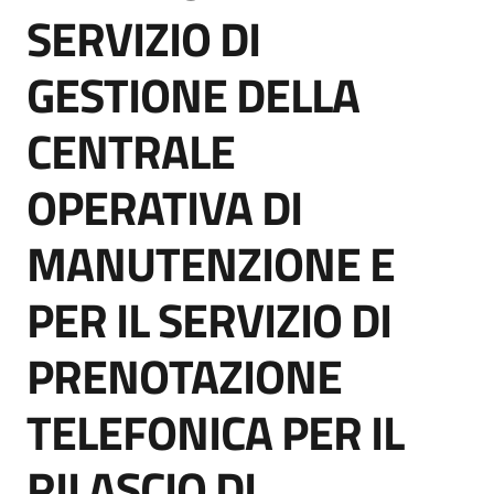
acquisto
SERVIZIO DI
GESTIONE DELLA
Supporto
CENTRALE
OPERATIVA DI
Piattaforme
telematiche
MANUTENZIONE E
PER IL SERVIZIO DI
PRENOTAZIONE
English
TELEFONICA PER IL
site
RILASCIO DI