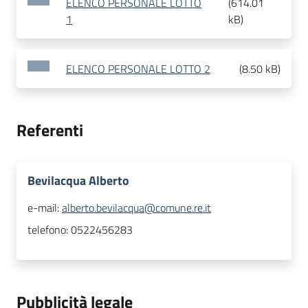
ELENCO PERSONALE LOTTO
(
614.01
1
kB
)
ELENCO PERSONALE LOTTO 2
(
8.50 kB
)
Referenti
Bevilacqua Alberto
e-mail:
alberto.bevilacqua@comune.re.it
telefono:
0522456283
Pubblicità legale