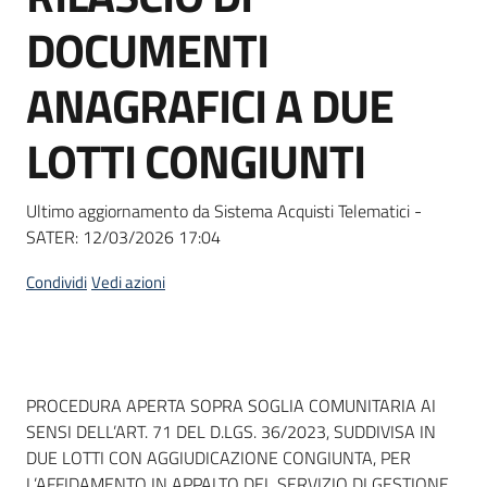
Seguici
DOCUMENTI
su
ANAGRAFICI A DUE
LOTTI CONGIUNTI
Ultimo aggiornamento da Sistema Acquisti Telematici -
SATER:
12/03/2026 17:04
Condividi
Vedi azioni
Dati del bando
PROCEDURA APERTA SOPRA SOGLIA COMUNITARIA AI
SENSI DELL’ART. 71 DEL D.LGS. 36/2023, SUDDIVISA IN
DUE LOTTI CON AGGIUDICAZIONE CONGIUNTA, PER
L’AFFIDAMENTO IN APPALTO DEL SERVIZIO DI GESTIONE