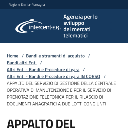
Vai al contenuto
Vai alla navigazione
Vai al footer
Regione Emilia-Romagna
Agenzia per lo
Agenzia
sviluppo
per lo
dei mercati
sviluppo
telematici
dei
mercati
telematici
Home
/
Bandi e strumenti di acquisto
/
Bandi altri Enti
/
Altri Enti - Bandi e Procedure di gara
/
Altri Enti - Bandi e Procedure di gara IN CORSO
/
L'Agenzia
APPALTO DEL SERVIZIO DI GESTIONE DELLA CENTRALE
OPERATIVA DI MANUTENZIONE E PER IL SERVIZIO DI
PRENOTAZIONE TELEFONICA PER IL RILASCIO DI
DOCUMENTI ANAGRAFICI A DUE LOTTI CONGIUNTI
Bandi
e
APPALTO DEL
strumenti
Salta al contenuto
di