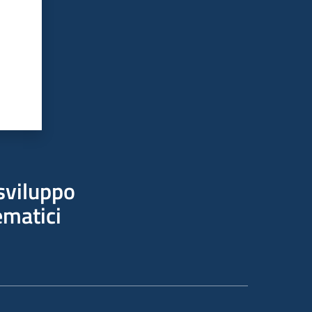
sviluppo
ematici