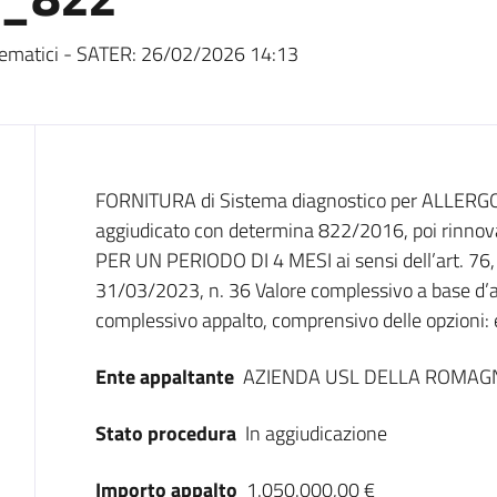
ematici - SATER:
26/02/2026 14:13
Dati del bando
FORNITURA di Sistema diagnostico per ALLERG
aggiudicato con determina 822/2016, poi rinno
PER UN PERIODO DI 4 MESI ai sensi dell’art. 76, 
31/03/2023, n. 36 Valore complessivo a base d’as
complessivo appalto, comprensivo delle opzioni: 
Ente appaltante
AZIENDA USL DELLA ROMAG
Stato procedura
In aggiudicazione
Importo appalto
1.050.000,00 €