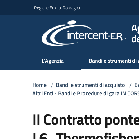
Vai al contenuto
Vai alla navigazione
Vai al footer
Regione Emilia-Romagna
A
d
L'Agenzia
Bandi e strumenti di 
Home
Bandi e strumenti di acquisto
Ba
/
/
Altri Enti - Bandi e Procedure di gara IN CO
Salta al contenuto
II Contratto pont
L6_Thermofishe