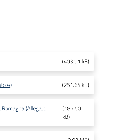
(
403.91 kB
)
ato A)
(
251.64 kB
)
la Romagna (Allegato
(
186.50
kB
)