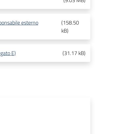
(
9.03 MB
)
ponsabile esterno
(
158.50
kB
)
gato E)
(
31.17 kB
)