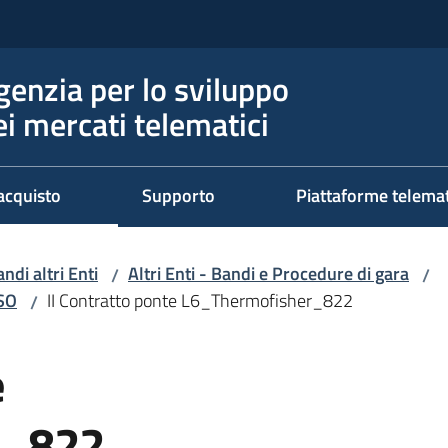
genzia per lo sviluppo
ei mercati telematici
acquisto
Supporto
Piattaforme telema
ndi altri Enti
Altri Enti - Bandi e Procedure di gara
/
/
RSO
II Contratto ponte L6_Thermofisher_822
/
e
r_822