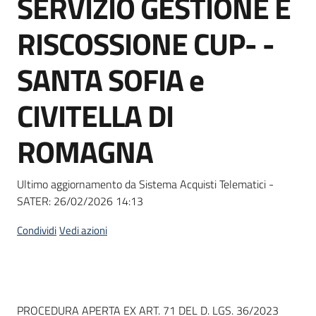
SERVIZIO GESTIONE E
acquisto
RISCOSSIONE CUP- -
Supporto
SANTA SOFIA e
CIVITELLA DI
Piattaforme
ROMAGNA
telematiche
Ultimo aggiornamento da Sistema Acquisti Telematici -
SATER:
26/02/2026 14:13
Condividi
Vedi azioni
English
site
Dati del bando
PROCEDURA APERTA EX ART. 71 DEL D. LGS. 36/2023