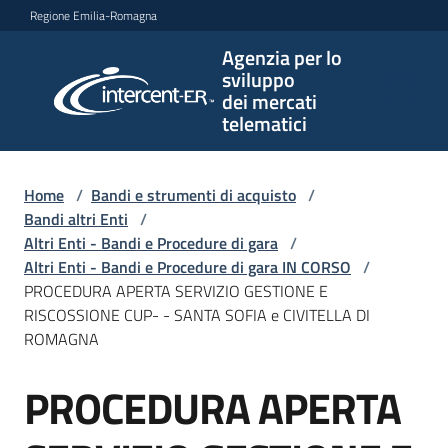
Vai al contenuto
Vai alla navigazione
Vai al footer
Regione Emilia-Romagna
Agenzia per lo
Agenzia
sviluppo
per lo
dei mercati
sviluppo
telematici
dei
mercati
telematici
Home
/
Bandi e strumenti di acquisto
/
Bandi altri Enti
/
Altri Enti - Bandi e Procedure di gara
/
Altri Enti - Bandi e Procedure di gara IN CORSO
/
L'Agenzia
PROCEDURA APERTA SERVIZIO GESTIONE E
RISCOSSIONE CUP- - SANTA SOFIA e CIVITELLA DI
ROMAGNA
Bandi
PROCEDURA APERTA
e
Salta al contenuto
strumenti
di