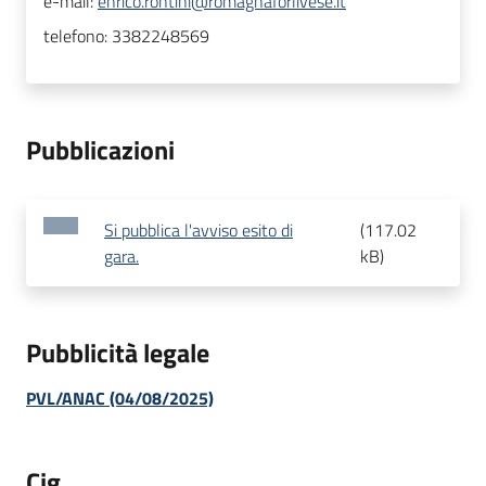
e-mail:
enrico.rontini@romagnaforlivese.it
telefono:
3382248569
Pubblicazioni
Si pubblica l'avviso esito di
(
117.02
gara.
kB
)
Pubblicità legale
PVL/ANAC (04/08/2025)
Cig