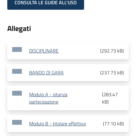
CONSULTA LE GUIDE ALL'USO
Allegati
DISCIPLINARE
(
292.73 kB
)
BANDO DI GARA
(
237.73 kB
)
Modulo A - istanza
(
283.47
partecipazione
kB
)
Modulo B - titolare effettivo
(
77.10 kB
)