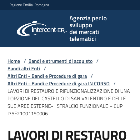
Vai al contenuto
Vai alla navigazione
Vai al footer
Regione Emilia-Romagna
Agenzia per lo
Agenzia
sviluppo
per lo
dei mercati
sviluppo
telematici
dei
mercati
telematici
Home
/
Bandi e strumenti di acquisto
/
Bandi altri Enti
/
Altri Enti - Bandi e Procedure di gara
/
Altri Enti - Bandi e Procedure di gara IN CORSO
/
L'Agenzia
LAVORI DI RESTAURO E RIFUNZIONALIZZAZIONE DI UNA
PORZIONE DEL CASTELLO DI SAN VALENTINO E DELLE
SUE AREE ESTERNE- I STRALCIO FUNZIONALE – CUP
I75F21001150006
Bandi
e
LAVORI DI RESTAURO
strumenti
Salta al contenuto
di