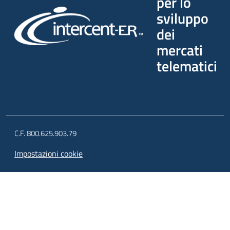
per lo
sviluppo
dei
mercati
telematici
C.F. 800.625.903.79
Impostazioni cookie