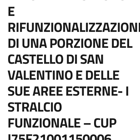
acquisto
E
RIFUNZIONALIZZAZION
Supporto
DI UNA PORZIONE DEL
CASTELLO DI SAN
Piattaforme
telematiche
VALENTINO E DELLE
SUE AREE ESTERNE- I
STRALCIO
English
FUNZIONALE – CUP
site
I75F21001150006