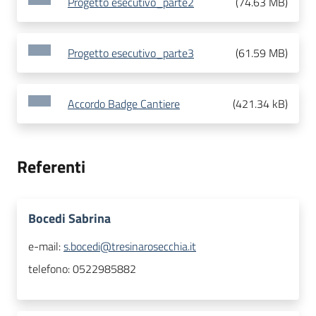
Progetto esecutivo_parte2
(
74.63 MB
)
Progetto esecutivo_parte3
(
61.59 MB
)
Accordo Badge Cantiere
(
421.34 kB
)
Referenti
Bocedi Sabrina
e-mail:
s.bocedi@tresinarosecchia.it
telefono:
0522985882