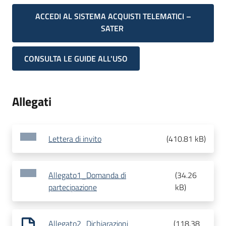
ACCEDI AL SISTEMA ACQUISTI TELEMATICI –
SATER
CONSULTA LE GUIDE ALL'USO
Allegati
Lettera di invito
(
410.81 kB
)
Allegato1_Domanda di
(
34.26
partecipazione
kB
)
Allegato2_Dichiarazioni
(
118.38