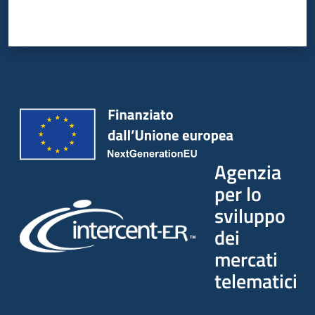
Agenzia
per lo
sviluppo
dei
mercati
telematici