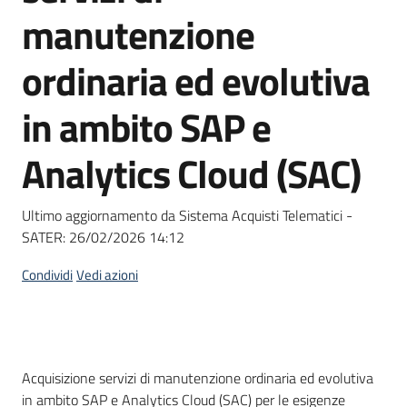
acquisto
manutenzione
ordinaria ed evolutiva
Supporto
in ambito SAP e
Analytics Cloud (SAC)
Piattaforme
telematiche
Ultimo aggiornamento da Sistema Acquisti Telematici -
SATER:
26/02/2026 14:12
Condividi
Vedi azioni
English
site
Dati del bando
Acquisizione servizi di manutenzione ordinaria ed evolutiva
in ambito SAP e Analytics Cloud (SAC) per le esigenze