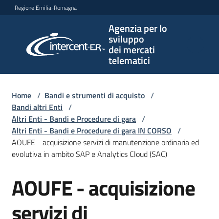
Vai al contenuto
Vai alla navigazione
Vai al footer
Regione Emilia-Romagna
Agenzia per lo
Agenzia
sviluppo
per lo
dei mercati
sviluppo
telematici
dei
mercati
telematici
Home
/
Bandi e strumenti di acquisto
/
Bandi altri Enti
/
Altri Enti - Bandi e Procedure di gara
/
Altri Enti - Bandi e Procedure di gara IN CORSO
/
L'Agenzia
AOUFE - acquisizione servizi di manutenzione ordinaria ed
evolutiva in ambito SAP e Analytics Cloud (SAC)
AOUFE - acquisizione
Bandi
Salta al contenuto
e
strumenti
servizi di
di