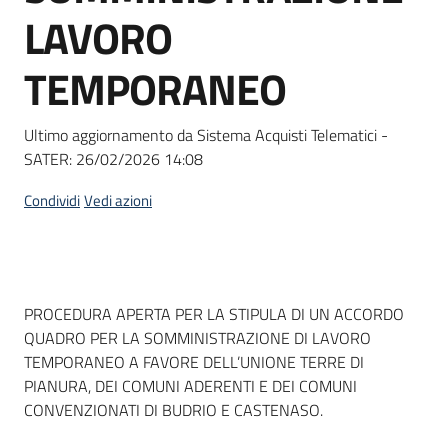
acquisto
LAVORO
TEMPORANEO
Supporto
Ultimo aggiornamento da Sistema Acquisti Telematici -
SATER:
26/02/2026 14:08
Piattaforme
telematiche
Condividi
Vedi azioni
Dati del bando
PROCEDURA APERTA PER LA STIPULA DI UN ACCORDO
QUADRO PER LA SOMMINISTRAZIONE DI LAVORO
English
TEMPORANEO A FAVORE DELL’UNIONE TERRE DI
site
PIANURA, DEI COMUNI ADERENTI E DEI COMUNI
CONVENZIONATI DI BUDRIO E CASTENASO.