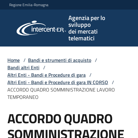
Vai al contenuto
Vai alla navigazione
Vai al footer
Regione Emilia-Romagna
Agenzia per lo
Agenzia
sviluppo
per lo
dei mercati
sviluppo
telematici
dei
mercati
telematici
Home
/
Bandi e strumenti di acquisto
/
Bandi altri Enti
/
Altri Enti - Bandi e Procedure di gara
/
Altri Enti - Bandi e Procedure di gara IN CORSO
/
L'Agenzia
ACCORDO QUADRO SOMMINISTRAZIONE LAVORO
TEMPORANEO
ACCORDO QUADRO
Bandi
Salta al contenuto
e
strumenti
SOMMINISTRAZIONE
di