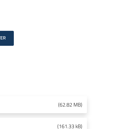
TER
(
62.82 MB
)
(
161.33 kB
)