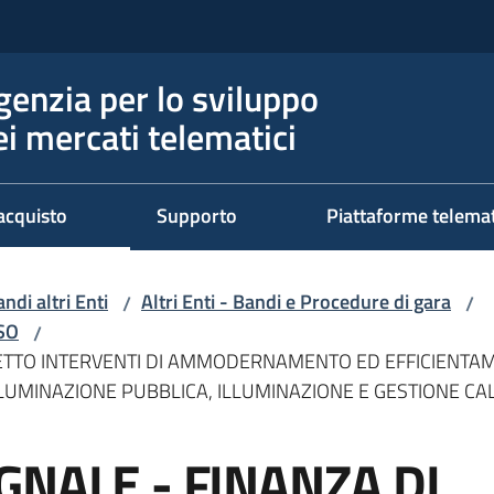
genzia per lo sviluppo
ei mercati telematici
acquisto
Supporto
Piattaforme telema
ndi altri Enti
Altri Enti - Bandi e Procedure di gara
/
/
RSO
/
ETTO INTERVENTI DI AMMODERNAMENTO ED EFFICIENTAMEN
LLUMINAZIONE PUBBLICA, ILLUMINAZIONE E GESTIONE C
GNALE - FINANZA DI