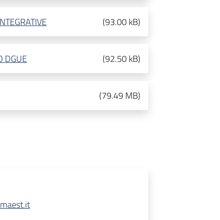
INTEGRATIVE
(
93.00 kB
)
O DGUE
(
92.50 kB
)
(
79.49 MB
)
maest.it