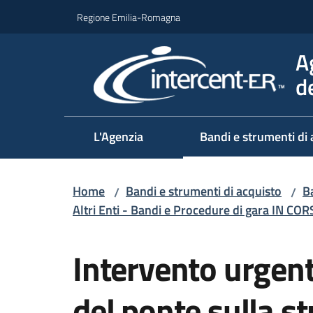
Vai al contenuto
Vai alla navigazione
Vai al footer
Regione Emilia-Romagna
A
d
L'Agenzia
Bandi e strumenti di 
Home
Bandi e strumenti di acquisto
Ba
/
/
Altri Enti - Bandi e Procedure di gara IN CO
Salta al contenuto
Intervento urgent
del ponte sulla st