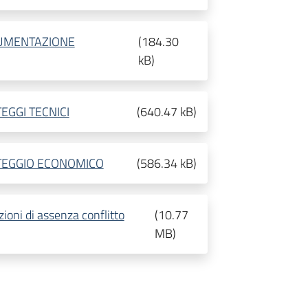
CUMENTAZIONE
(
184.30
kB
)
EGGI TECNICI
(
640.47 kB
)
TEGGIO ECONOMICO
(
586.34 kB
)
ioni di assenza conflitto
(
10.77
MB
)