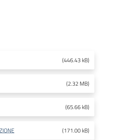
(
446.43 kB
)
(
2.32 MB
)
(
65.66 kB
)
AZIONE
(
171.00 kB
)