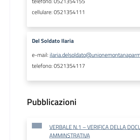
telefono:
0521354155
cellulare:
0521354111
Del Soldato Ilaria
e-mail:
ilaria.delsoldato@unionemontanaparm
telefono:
0521354117
Pubblicazioni
VERBALE N.1 – VERIFICA DELLA DO
AMMINSTRATIVA