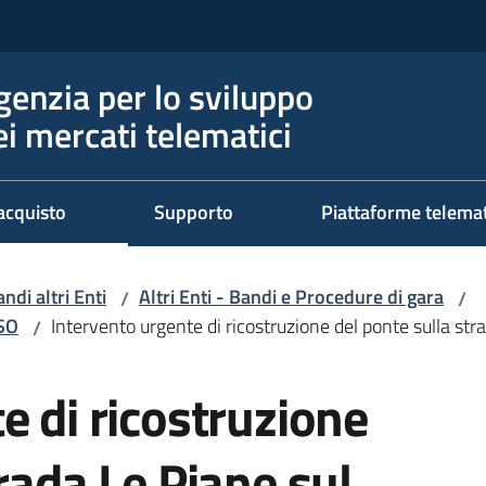
genzia per lo sviluppo
ei mercati telematici
acquisto
Supporto
Piattaforme telema
ndi altri Enti
Altri Enti - Bandi e Procedure di gara
/
/
RSO
Intervento urgente di ricostruzione del ponte sulla str
/
e di ricostruzione
rada Le Piane sul