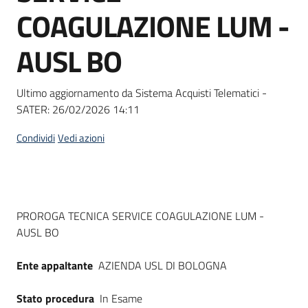
acquisto
COAGULAZIONE LUM -
AUSL BO
Supporto
Ultimo aggiornamento da Sistema Acquisti Telematici -
SATER:
26/02/2026 14:11
Piattaforme
telematiche
Condividi
Vedi azioni
Dati del bando
PROROGA TECNICA SERVICE COAGULAZIONE LUM -
AUSL BO
English
site
Ente appaltante
AZIENDA USL DI BOLOGNA
Stato procedura
In Esame