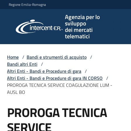
Vai al contenuto
Vai alla navigazione
Vai al footer
Regione Emilia-Romagna
Agenzia per lo
Agenzia
sviluppo
per lo
dei mercati
sviluppo
telematici
dei
mercati
telematici
Home
/
Bandi e strumenti di acquisto
/
Bandi altri Enti
/
Altri Enti - Bandi e Procedure di gara
/
Altri Enti - Bandi e Procedure di gara IN CORSO
/
L'Agenzia
PROROGA TECNICA SERVICE COAGULAZIONE LUM -
AUSL BO
PROROGA TECNICA
Bandi
Salta al contenuto
e
strumenti
SERVICE
di