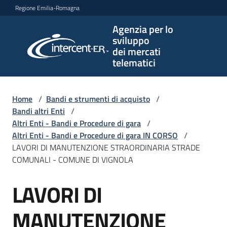
Vai al contenuto
Vai alla navigazione
Vai al footer
Regione Emilia-Romagna
Agenzia per lo
Agenzia
sviluppo
per lo
dei mercati
sviluppo
telematici
dei
mercati
telematici
Home
/
Bandi e strumenti di acquisto
/
Bandi altri Enti
/
Altri Enti - Bandi e Procedure di gara
/
Altri Enti - Bandi e Procedure di gara IN CORSO
/
L'Agenzia
LAVORI DI MANUTENZIONE STRAORDINARIA STRADE
COMUNALI - COMUNE DI VIGNOLA
LAVORI DI
Bandi
Salta al contenuto
e
strumenti
MANUTENZIONE
di