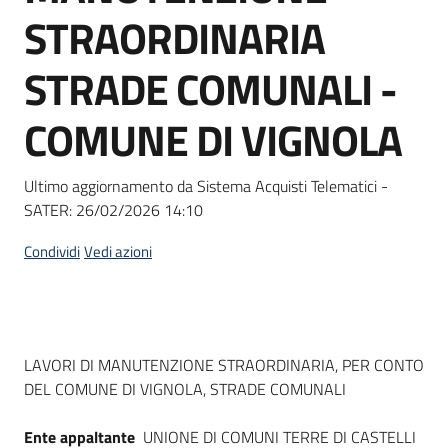
acquisto
STRAORDINARIA
STRADE COMUNALI -
Supporto
COMUNE DI VIGNOLA
Piattaforme
Ultimo aggiornamento da Sistema Acquisti Telematici -
telematiche
SATER:
26/02/2026 14:10
Condividi
Vedi azioni
English
Dati del bando
LAVORI DI MANUTENZIONE STRAORDINARIA, PER CONTO
site
DEL COMUNE DI VIGNOLA, STRADE COMUNALI
Ente appaltante
UNIONE DI COMUNI TERRE DI CASTELLI