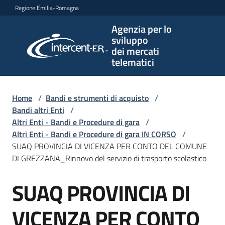
Vai al contenuto
Vai alla navigazione
Vai al footer
Regione Emilia-Romagna
Agenzia per lo
Agenzia
sviluppo
per lo
dei mercati
sviluppo
telematici
dei
mercati
telematici
Home
/
Bandi e strumenti di acquisto
/
Bandi altri Enti
/
Altri Enti - Bandi e Procedure di gara
/
Altri Enti - Bandi e Procedure di gara IN CORSO
/
L'Agenzia
SUAQ PROVINCIA DI VICENZA PER CONTO DEL COMUNE
DI GREZZANA_Rinnovo del servizio di trasporto scolastico
SUAQ PROVINCIA DI
Bandi
Salta al contenuto
e
strumenti
VICENZA PER CONTO
di