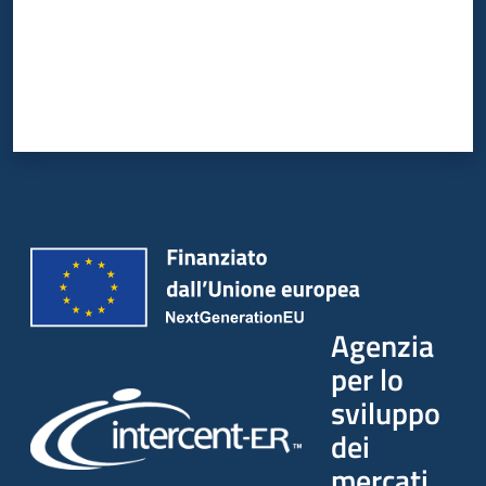
Agenzia
per lo
sviluppo
dei
mercati