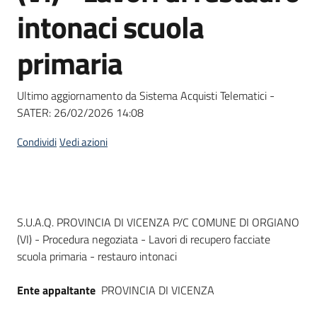
acquisto
intonaci scuola
primaria
Supporto
Ultimo aggiornamento da Sistema Acquisti Telematici -
SATER:
26/02/2026 14:08
Piattaforme
telematiche
Condividi
Vedi azioni
Dati del bando
S.U.A.Q. PROVINCIA DI VICENZA P/C COMUNE DI ORGIANO
(VI) - Procedura negoziata - Lavori di recupero facciate
English
scuola primaria - restauro intonaci
site
Ente appaltante
PROVINCIA DI VICENZA