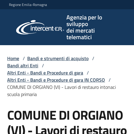
Vai al contenuto
Vai alla navigazione
Vai al footer
Regione Emilia-Romagna
Agenzia per lo
Agenzia
sviluppo
per lo
dei mercati
sviluppo
telematici
dei
mercati
telematici
Home
/
Bandi e strumenti di acquisto
/
Bandi altri Enti
/
Altri Enti - Bandi e Procedure di gara
/
Altri Enti - Bandi e Procedure di gara IN CORSO
/
L'Agenzia
COMUNE DI ORGIANO (VI) - Lavori di restauro intonaci
scuola primaria
COMUNE DI ORGIANO
Bandi
Salta al contenuto
e
strumenti
(VI) - Lavori di restauro
di