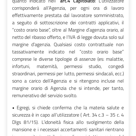
quanto indicato nell’
art.4 Capitolato:
L’utilizzatore
corrisponderà all’Agenzia, per ogni ora di lavoro
effettivamente prestata dal lavoratore somministrato,
a seguito di sottoscrizione dei contratti applicativi, il
“costo orario base”, oltre al Margine d’agenzia orario, al
netto del ribasso offerto, e l’IVA di legge dovuta solo sul
margine d’agenzia. Qualsiasi costo contrattuale non
tassativamente indicato nel “costo orario base”
comprese le diverse tipologie di assenze (es: malattie,
infortuni, maternità, permessi studio, congedi
straordinari, permessi per lutto, permessi sindacali, ecc.)
sono a carico dell’Agenzia e si ritengono incluse nel
margine orario di Agenzia che si intende, per tanto,
remunerativo del servizio svolto.
• Egregi, si chiede conferma che la materia salute e
sicurezza è in capo all’utilizzatore ( Art. 34 c.3 – 35 c. 4
Dlgs 81/15). L’idoneità fisica allo svolgimento della
mansione e i necessari accertamenti sanitari rientrano