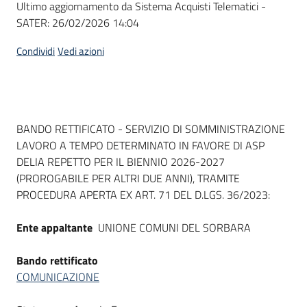
Ultimo aggiornamento da Sistema Acquisti Telematici -
acquisto
SATER:
26/02/2026 14:04
Condividi
Vedi azioni
Supporto
Piattaforme
Dati del bando
BANDO RETTIFICATO - SERVIZIO DI SOMMINISTRAZIONE
telematiche
LAVORO A TEMPO DETERMINATO IN FAVORE DI ASP
DELIA REPETTO PER IL BIENNIO 2026-2027
(PROROGABILE PER ALTRI DUE ANNI), TRAMITE
PROCEDURA APERTA EX ART. 71 DEL D.LGS. 36/2023:
Ente appaltante
UNIONE COMUNI DEL SORBARA
English
site
Bando rettificato
COMUNICAZIONE