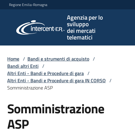
Vai al contenuto
Vai alla navigazione
Vai al footer
Regione Emilia-Romagna
Agenzia per lo
Agenzia
sviluppo
per lo
dei mercati
sviluppo
telematici
dei
mercati
telematici
Home
/
Bandi e strumenti di acquisto
/
Bandi altri Enti
/
Altri Enti - Bandi e Procedure di gara
/
Altri Enti - Bandi e Procedure di gara IN CORSO
/
L'Agenzia
Somministrazione ASP
Somministrazione
Salta al contenuto
Bandi
e
ASP
strumenti
di