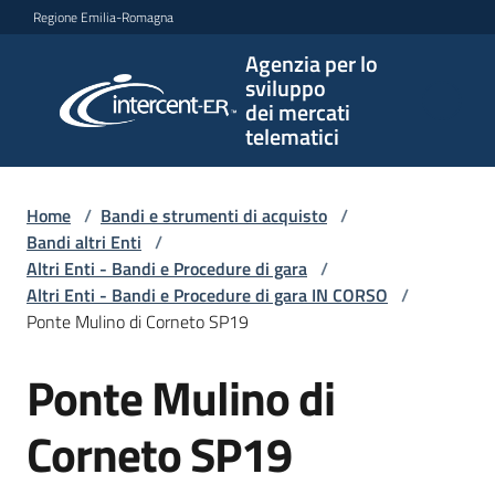
Vai al contenuto
Vai alla navigazione
Vai al footer
Regione Emilia-Romagna
Agenzia per lo
Agenzia
sviluppo
per lo
dei mercati
sviluppo
telematici
dei
mercati
telematici
Home
/
Bandi e strumenti di acquisto
/
Bandi altri Enti
/
Altri Enti - Bandi e Procedure di gara
/
Altri Enti - Bandi e Procedure di gara IN CORSO
/
L'Agenzia
Ponte Mulino di Corneto SP19
Ponte Mulino di
Salta al contenuto
Bandi
e
Corneto SP19
strumenti
di