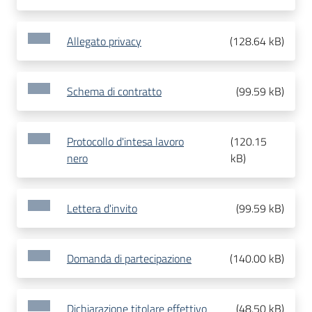
Allegato privacy
(
128.64 kB
)
Schema di contratto
(
99.59 kB
)
Protocollo d'intesa lavoro
(
120.15
nero
kB
)
Lettera d'invito
(
99.59 kB
)
Domanda di partecipazione
(
140.00 kB
)
Dichiarazione titolare effettivo
(
48.50 kB
)