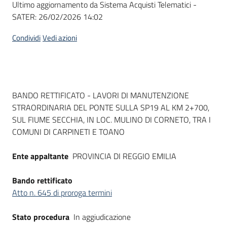
Ultimo aggiornamento da Sistema Acquisti Telematici -
acquisto
SATER:
26/02/2026 14:02
Condividi
Vedi azioni
Supporto
Piattaforme
Dati del bando
BANDO RETTIFICATO - LAVORI DI MANUTENZIONE
telematiche
STRAORDINARIA DEL PONTE SULLA SP19 AL KM 2+700,
SUL FIUME SECCHIA, IN LOC. MULINO DI CORNETO, TRA I
COMUNI DI CARPINETI E TOANO
Ente appaltante
PROVINCIA DI REGGIO EMILIA
English
Bando rettificato
site
Atto n. 645 di proroga termini
Stato procedura
In aggiudicazione