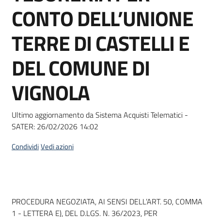
acquisto
CONTO DELL’UNIONE
TERRE DI CASTELLI E
Supporto
DEL COMUNE DI
VIGNOLA
Piattaforme
telematiche
Ultimo aggiornamento da Sistema Acquisti Telematici -
SATER:
26/02/2026 14:02
Condividi
Vedi azioni
English
site
Dati del bando
PROCEDURA NEGOZIATA, AI SENSI DELL’ART. 50, COMMA
1 - LETTERA E), DEL D.LGS. N. 36/2023, PER