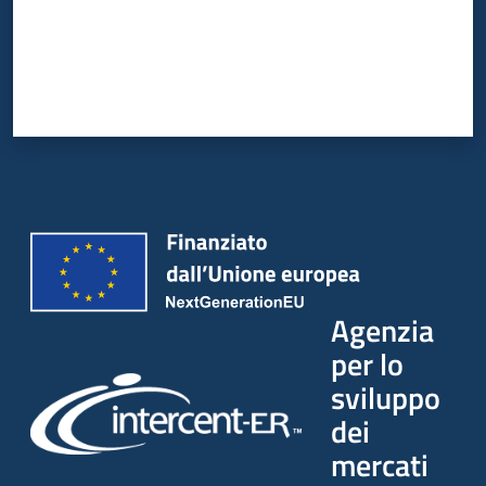
Agenzia
per lo
sviluppo
dei
mercati