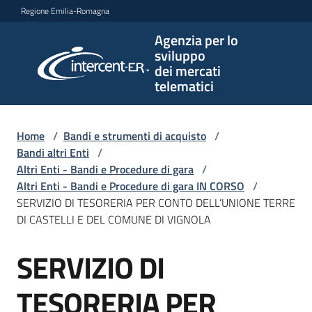
Vai al contenuto
Vai alla navigazione
Vai al footer
Regione Emilia-Romagna
Agenzia per lo
Agenzia
sviluppo
per lo
dei mercati
sviluppo
telematici
dei
mercati
telematici
Home
/
Bandi e strumenti di acquisto
/
Bandi altri Enti
/
Altri Enti - Bandi e Procedure di gara
/
Altri Enti - Bandi e Procedure di gara IN CORSO
/
L'Agenzia
SERVIZIO DI TESORERIA PER CONTO DELL’UNIONE TERRE
DI CASTELLI E DEL COMUNE DI VIGNOLA
SERVIZIO DI
Bandi
Salta al contenuto
e
strumenti
TESORERIA PER
di