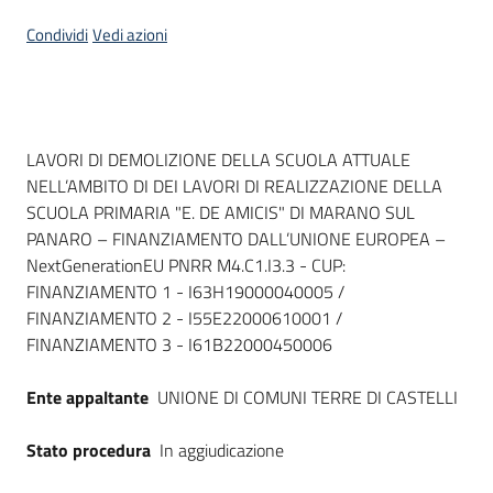
Seguici
Condividi
Vedi azioni
su
Dati del bando
LAVORI DI DEMOLIZIONE DELLA SCUOLA ATTUALE
NELL’AMBITO DI DEI LAVORI DI REALIZZAZIONE DELLA
SCUOLA PRIMARIA "E. DE AMICIS" DI MARANO SUL
PANARO – FINANZIAMENTO DALL’UNIONE EUROPEA –
NextGenerationEU PNRR M4.C1.I3.3 - CUP:
FINANZIAMENTO 1 - I63H19000040005 /
FINANZIAMENTO 2 - I55E22000610001 /
FINANZIAMENTO 3 - I61B22000450006
Ente appaltante
UNIONE DI COMUNI TERRE DI CASTELLI
Stato procedura
In aggiudicazione