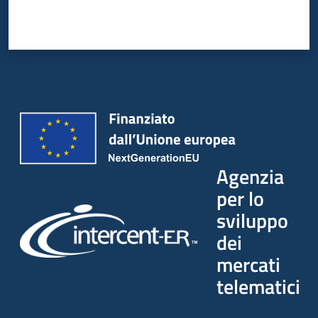
Agenzia
per lo
sviluppo
dei
mercati
telematici