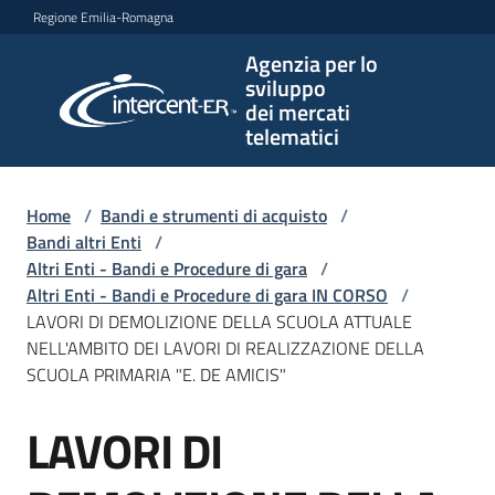
Vai al contenuto
Vai alla navigazione
Vai al footer
Regione Emilia-Romagna
Agenzia per lo
Agenzia
sviluppo
per lo
dei mercati
sviluppo
telematici
dei
mercati
telematici
Home
/
Bandi e strumenti di acquisto
/
Bandi altri Enti
/
Altri Enti - Bandi e Procedure di gara
/
Altri Enti - Bandi e Procedure di gara IN CORSO
/
L'Agenzia
LAVORI DI DEMOLIZIONE DELLA SCUOLA ATTUALE
NELL'AMBITO DEI LAVORI DI REALIZZAZIONE DELLA
SCUOLA PRIMARIA "E. DE AMICIS"
Bandi
LAVORI DI
e
Salta al contenuto
strumenti
di